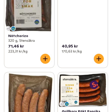
Nötchorizo
320 g, Stensåkra
71,46 kr
40,95 kr
223,31 kr /kg
170,63 kr /kg
Grillkorv Rökt Paprika