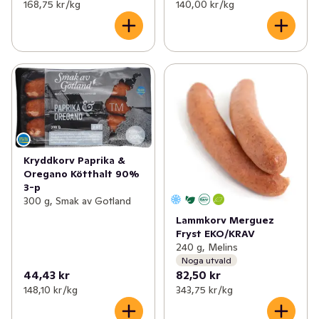
168,75 kr /kg
140,00 kr /kg
Kryddkorv Paprika &
Oregano Kötthalt 90%
3-p
300 g, Smak av Gotland
Lammkorv Merguez
Fryst EKO/KRAV
240 g, Melins
Noga utvald
44,43 kr
82,50 kr
148,10 kr /kg
343,75 kr /kg