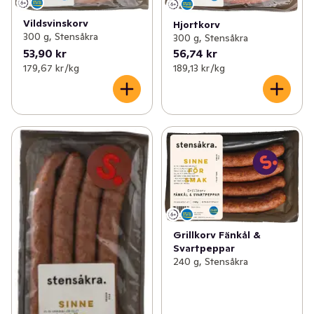
Vildsvinskorv
Hjortkorv
300 g, Stensåkra
300 g, Stensåkra
53,90 kr
56,74 kr
179,67 kr /kg
189,13 kr /kg
Grillkorv Fänkål &
Svartpeppar
240 g, Stensåkra