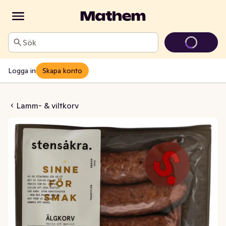
Sök
Logga in
Skapa konto
Älgkorv
Lamm- & viltkorv