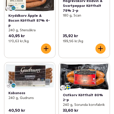
Högrevskorv Rödvin &
Svartpeppar Kötthalt
78% 2-p
180 g, Scan
Kryddkorv Äpple &
Bacon Kötthalt 87% 4-
p
240 g, Stensåkra
40,95 kr
35,92 kr
170,63 kr /kg
199,56 kr /kg
Kabanoss
Ostkorv Kötthalt 80%
240 g, Gudruns
2-p
240 g, Sorunda korvfabrik
40,50 kr
33,60 kr