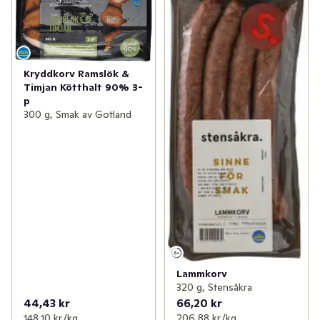
Kryddkorv Ramslök &
Timjan Kötthalt 90% 3-
p
300 g, Smak av Gotland
Lammkorv
320 g, Stensåkra
44,43 kr
66,20 kr
148,10 kr /kg
206,88 kr /kg