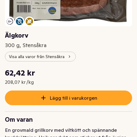
Älgkorv
300 g, Stensåkra
Visa alla varor från Stensåkra
Styckpris: 208,07 kr /kg
62,42 kr
Nuvarande pris är: 62,42 kr
208,07 kr /kg
Lägg till i varukorgen
Om varan
En grovmald grillkorv med viltkött och spännande 