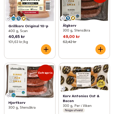
Älgkorv
Grillkorv Original 10-p
300 g, Stensåkra
400 g, Scan
40,65 kr
49,00 kr
101,63 kr /kg
62,42 kr
Extrapris
Korv Antonios Ost &
Bacon
Hjortkorv
300 g, Per i Viken
300 g, Stensåkra
Noga utvald