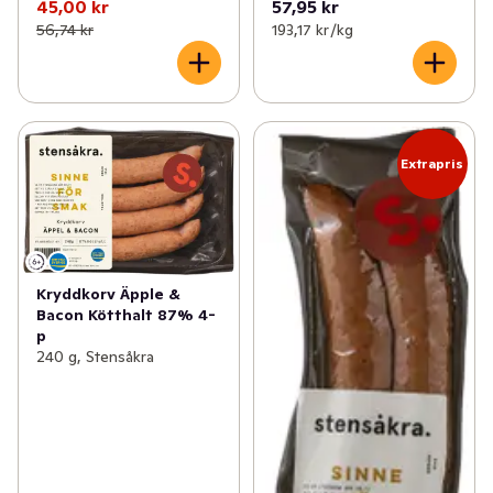
45,00 kr
57,95 kr
56,74 kr
193,17 kr /kg
Extrapris
Kryddkorv Äpple &
Bacon Kötthalt 87% 4-
p
240 g, Stensåkra