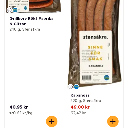
Grillkorv Rökt Paprika
& Citron
240 g, Stensåkra
Kabanoss
320 g, Stensåkra
40,95 kr
49,00 kr
170,63 kr /kg
62,42 kr