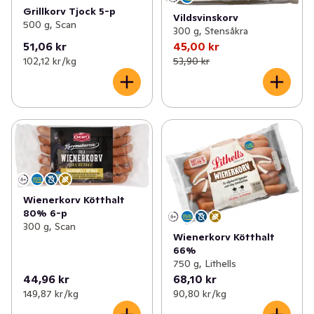
Grillkorv Tjock 5-p
Vildsvinskorv
500 g, Scan
300 g, Stensåkra
51,06 kr
45,00 kr
102,12 kr /kg
53,90 kr
Wienerkorv Kötthalt
80% 6-p
300 g, Scan
Wienerkorv Kötthalt
66%
750 g, Lithells
44,96 kr
68,10 kr
149,87 kr /kg
90,80 kr /kg