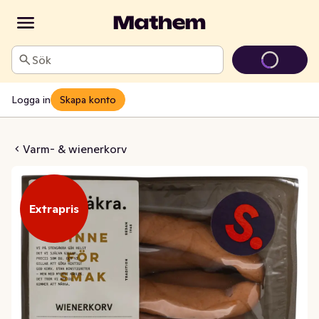
Sök
Logga in
Skapa konto
rv Kötthalt 70%
Varm- & wienerkorv
Extrapris