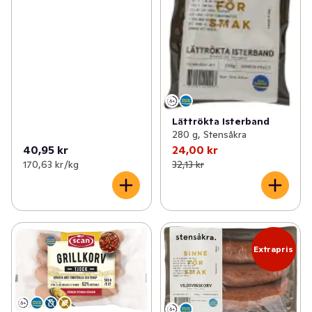
Lättrökta Isterband
280 g, Stensåkra
40,95 kr
24,00 kr
170,63 kr /kg
32,13 kr
Extrapris