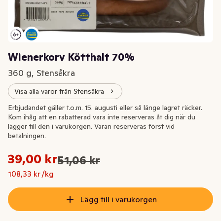
Wienerkorv Kötthalt 70%
360 g, Stensåkra
Visa alla varor från Stensåkra
Extrapris
Erbjudandet gäller t.o.m. 15. augusti eller så länge lagret räcker.
Kom ihåg att en rabatterad vara inte reserveras åt dig när du
lägger till den i varukorgen. Varan reserveras först vid
betalningen.
Styckpris: 108,33 kr /kg
39,00 kr
51,06 kr
Ursprungspriset var: 51,06 kr
Nuvarande pris är: 39,00 kr
108,33 kr /kg
Lägg till i varukorgen