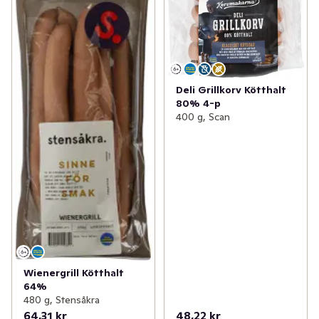
Deli Grillkorv Kötthalt
80% 4-p
400 g, Scan
Wienergrill Kötthalt
64%
480 g, Stensåkra
64,31 kr
48,22 kr