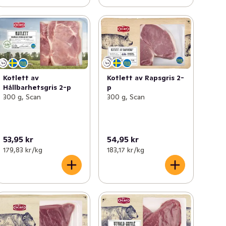
Kotlett av Rapsgris 2-
Kotlett av
p
Hållbarhetsgris 2-p
300 g, Scan
300 g, Scan
53,95 kr
54,95 kr
179,83 kr /kg
183,17 kr /kg