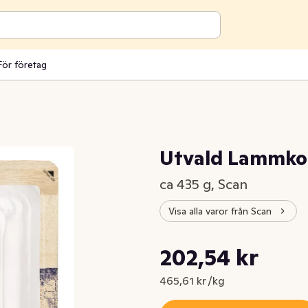
För företag
Utvald Lammko
ca 435 g, Scan
Visa alla varor från Scan
Styckpris: 465,61 kr /kg
202,54 kr
Nuvarande pris är: 202,54 kr
465,61 kr /kg