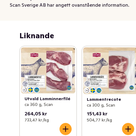
Scan Sverige AB har angett ovanstående information.
samarbetsgårdar runt om i Sverige. 

Enkelt att steka eller grilla. Kräver kort tillagningstid och 
blir alltid mört.
Liknande
Utvald Lamminnerfilé
Lammentrecote
ca 360 g, Scan
ca 300 g, Scan
264,05 kr
151,43 kr
733,47 kr /kg
504,77 kr /kg