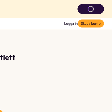
Logga in
Skapa konto
tlett