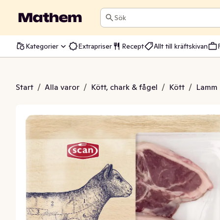
Sök
Kategorier
Extrapriser
Recept
Allt till kräftskivan
d Lammkotlett
Start
/
Alla varor
/
Kött, chark & fågel
/
Kött
/
Lamm