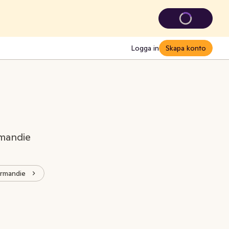
Logga in
Skapa konto
rmandie
ormandie