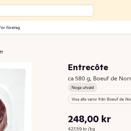
För företag
tt
Entrecôte
ca 580 g, Boeuf de No
Noga utvald
Visa alla varor från Boeuf de N
Styckpris: 427,59 kr /kg
248,00 kr
Nuvarande pris är: 248,00 kr
427,59 kr /kg