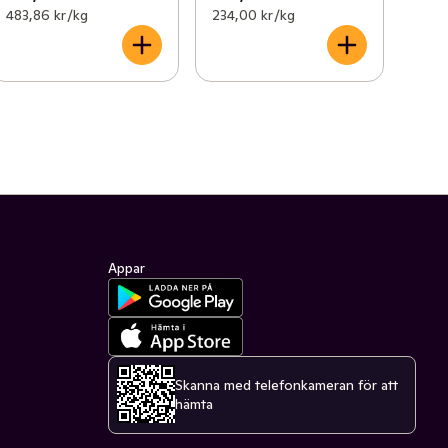
483,86 kr /kg
234,00 kr /kg
Appar
Skanna med telefonkameran för att
hämta