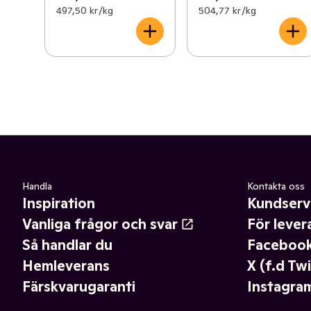
497,50 kr /kg
504,77 kr /kg
Handla
Kontakta oss
Inspiration
Kundserv
Vanliga frågor och svar
För lever
Så handlar du
Faceboo
Hemleverans
X (f.d Twi
Färskvarugaranti
Instagra