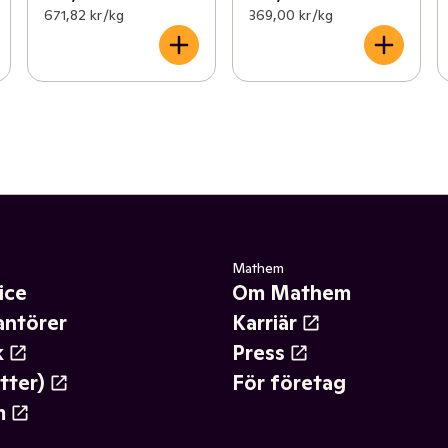
671,82 kr /kg
369,00 kr /kg
Mathem
ice
Om Mathem
antörer
Karriär
k
Press
tter)
För företag
m