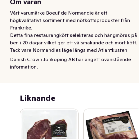
Om varan
Vårt varumärke Boeuf de Normandie är ett 
högkvalitativt sortiment med nötköttsprodukter från 
Frankrike.

Detta fina restaurangkött selekteras och hängmöras på 
ben i 20 dagar vilket ger ett välsmakande och mört kött.

Tack vare Normandies läge längs med Atlantkusten 
blåser det in salt och andra mineraler från havet som 
Danish Crown Jönköping AB har angett ovanstående
ger området ett frodigt och tjockt gräs.

information.
Utomhussäsongen är dessutom längre här än i norr 
vilket gör att korna får gå ute mer men även under 
vintern när de står inne får de gräs från området så 
kvalitén på fodret är jämn och hög året runt
Liknande