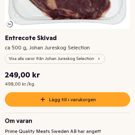
Entrecote Skivad
ca 500 g, Johan Jureskog Selection
Visa alla varor från Johan Jureskog Selection
Styckpris: 498,00 kr /kg
249,00 kr
Nuvarande pris är: 249,00 kr
498,00 kr /kg
Lägg till i varukorgen
Om varan
Prime Quality Meats Sweden AB har angett