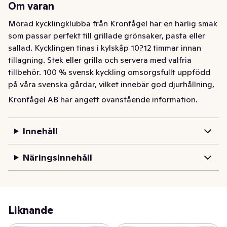
Om varan
Mörad kycklingklubba från Kronfågel har en härlig smak 
som passar perfekt till grillade grönsaker, pasta eller 
sallad. Kycklingen tinas i kylskåp 10?12 timmar innan 
tillagning. Stek eller grilla och servera med valfria 
tillbehör. 100 % svensk kyckling omsorgsfullt uppfödd 
på våra svenska gårdar, vilket innebär god djurhållning, 
högsta kvalitet och hälsosam, klimatsmart mat på 
Kronfågel AB har angett ovanstående information.
tallriken.
Mörad kycklingklubba från Kronfågel har en härlig smak 
Innehåll
som passar perfekt till grillade grönsaker, pasta eller 
sallad. Kycklingen tinas i kylskåp 10?12 timmar innan 
Näringsinnehåll
tillagning. Stek eller grilla och servera med valfria 
tillbehör. 100 % svensk kyckling omsorgsfullt uppfödd 
på våra svenska gårdar, vilket innebär god djurhållning, 
högsta kvalitet och hälsosam, klimatsmart mat på 
Liknande
tallriken.