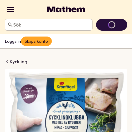
Sök
Logga in
Skapa konto
bbor Mörade Frysta
Kyckling