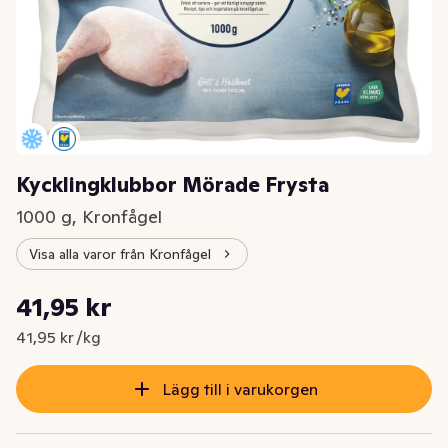
Kycklingklubbor Mörade Frysta
1000 g, Kronfågel
Visa alla varor från Kronfågel
Styckpris: 41,95 kr /kg
41,95 kr
Nuvarande pris är: 41,95 kr
41,95 kr /kg
Lägg till i varukorgen