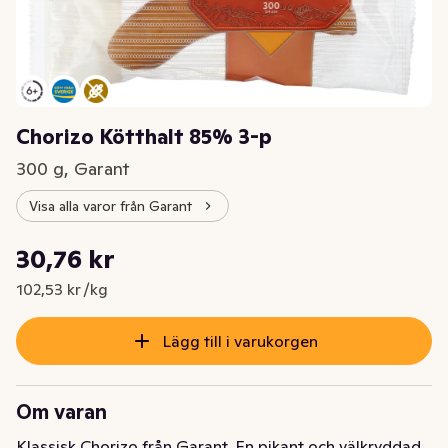
Chorizo Kötthalt 85% 3-p
300 g, Garant
Visa alla varor från Garant
Styckpris: 102,53 kr /kg
30,76 kr
Nuvarande pris är: 30,76 kr
102,53 kr /kg
Lägg till i varukorgen
Om varan
Klassisk Chorizo från Garant. En pikant och välkryddad 