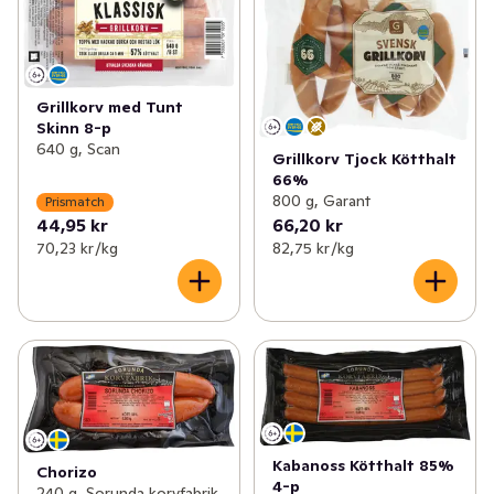
Grillkorv med Tunt
Skinn 8-p
640 g, Scan
Grillkorv Tjock Kötthalt
66%
800 g, Garant
Prismatch
44,95 kr
66,20 kr
70,23 kr /kg
82,75 kr /kg
Kabanoss Kötthalt 85%
Chorizo
4-p
240 g, Sorunda korvfabrik