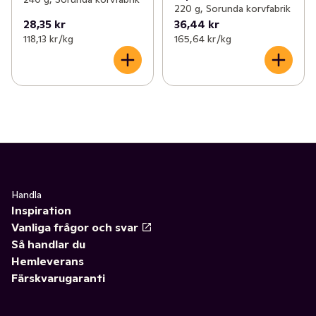
220 g, Sorunda korvfabrik
28,35 kr
36,44 kr
118,13 kr /kg
165,64 kr /kg
Handla
Inspiration
Vanliga frågor och svar
Så handlar du
Hemleverans
Färskvarugaranti