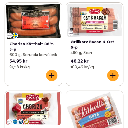
Grillkorv Bacon & Ost
Chorizo Kötthalt 86%
6-p
5-p
480 g, Scan
600 g, Sorunda korvfabrik
54,95 kr
48,22 kr
91,58 kr /kg
100,46 kr /kg