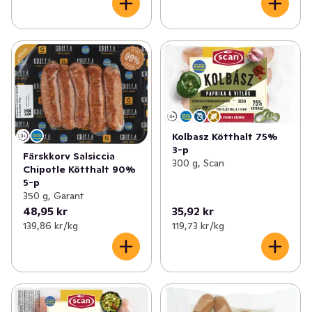
Kolbasz Kötthalt 75%
3-p
Färskkorv Salsiccia
300 g, Scan
Chipotle Kötthalt 90%
5-p
350 g, Garant
48,95 kr
35,92 kr
139,86 kr /kg
119,73 kr /kg