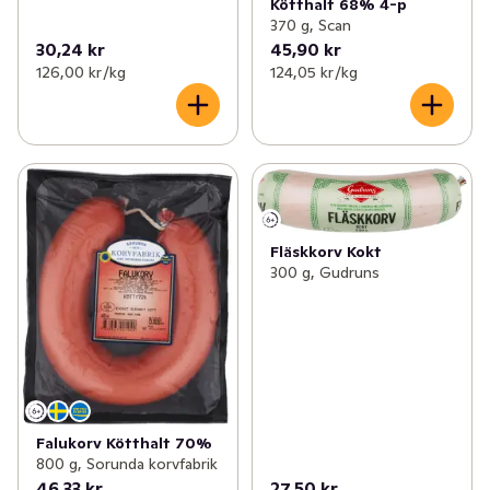
Kötthalt 68% 4-p
370 g, Scan
30,24 kr
45,90 kr
126,00 kr /kg
124,05 kr /kg
Fläskkorv Kokt
300 g, Gudruns
Falukorv Kötthalt 70%
800 g, Sorunda korvfabrik
46,33 kr
27,50 kr