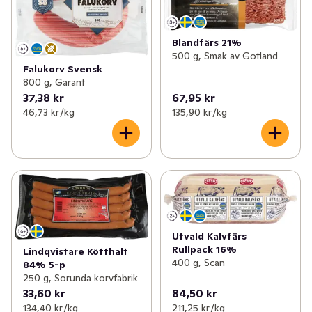
Blandfärs 21%
500 g, Smak av Gotland
Falukorv Svensk
800 g, Garant
37,38 kr
67,95 kr
46,73 kr /kg
135,90 kr /kg
Utvald Kalvfärs
Rullpack 16%
Lindqvistare Kötthalt
400 g, Scan
84% 5-p
250 g, Sorunda korvfabrik
33,60 kr
84,50 kr
134,40 kr /kg
211,25 kr /kg