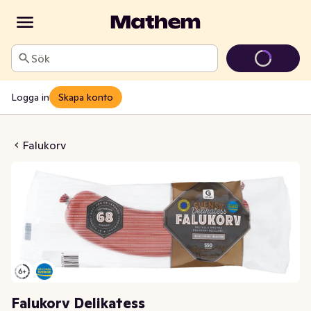
Sök
Logga in
Skapa konto
rv Delikatess
Falukorv
Falukorv Delikatess