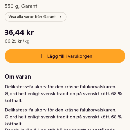
550 g, Garant
Visa alla varor från Garant
Styckpris: 66,25 kr /kg
36,44 kr
Nuvarande pris är: 36,44 kr
66,25 kr /kg
Lägg till i varukorgen
Om varan
Delikatess-falukorv för den kräsne falukorvälskaren. 
Gjord helt enligt svensk tradition på svenskt kött. 68 % 
kötthalt.
Delikatess-falukorv för den kräsne falukorvälskaren. 
Gjord helt enligt svensk tradition på svenskt kött. 68 % 
kötthalt.
Dagab Inköp & Logistik AB har angett ovanstående