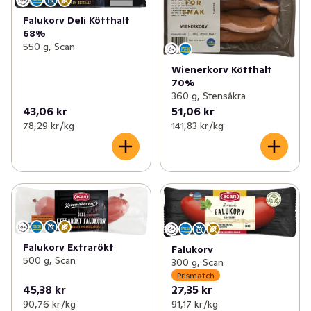
Falukorv Deli Kötthalt
68%
550 g, Scan
Wienerkorv Kötthalt
70%
360 g, Stensåkra
43,06 kr
51,06 kr
78,29 kr /kg
141,83 kr /kg
Falukorv Extrarökt
Falukorv
500 g, Scan
300 g, Scan
Prismatch
45,38 kr
27,35 kr
90,76 kr /kg
91,17 kr /kg