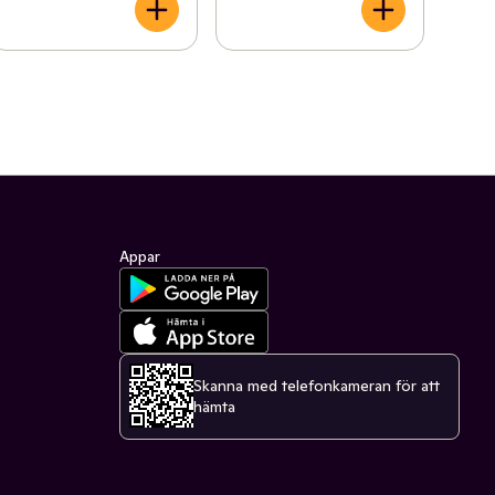
Appar
Skanna med telefonkameran för att
hämta