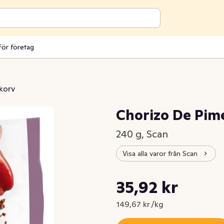
För företag
korv
Chorizo De Pim
240 g, Scan
Visa alla varor från Scan
Styckpris: 149,67 kr /kg
35,92 kr
Nuvarande pris är: 35,92 kr
149,67 kr /kg