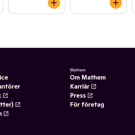
Mathem
ice
Om Mathem
antörer
Karriär
k
Press
tter)
För företag
m