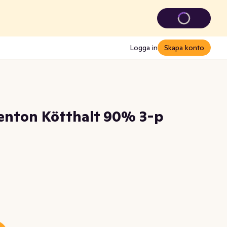
Logga in
Skapa konto
enton Kötthalt 90% 3-p