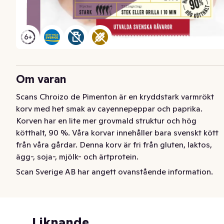
Om varan
Scans Chroizo de Pimenton är en kryddstark varmrökt 
korv med het smak av cayennepeppar och paprika. 
Korven har en lite mer grovmald struktur och hög 
kötthalt, 90 %. Våra korvar innehåller bara svenskt kött 
från våra gårdar. Denna korv är fri från gluten, laktos, 
ägg-, soja-, mjölk- och ärtprotein.
Scan Sverige AB har angett ovanstående information.
Chroizo de Pimenton är en kryddstark varmrökt korv 
med het smak av cayennepeppar och paprika.

Korven har en lite mer grovmald struktur och hög 
kötthalt, 90 %.

Liknande
Våra korvar innehåller bara svenskt kött från våra 