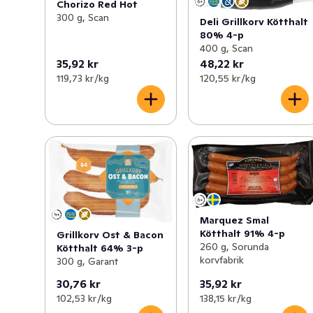
Chorizo Red Hot
300 g, Scan
Deli Grillkorv Kötthalt
80% 4-p
400 g, Scan
35,92 kr
48,22 kr
119,73 kr /kg
120,55 kr /kg
Marquez Smal
Kötthalt 91% 4-p
Grillkorv Ost & Bacon
260 g, Sorunda
Kötthalt 64% 3-p
korvfabrik
300 g, Garant
30,76 kr
35,92 kr
102,53 kr /kg
138,15 kr /kg