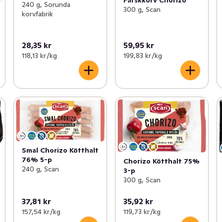
Färskkorv Chorizo
240 g, Sorunda
300 g, Scan
korvfabrik
28,35 kr
59,95 kr
118,13 kr /kg
199,83 kr /kg
Smal Chorizo Kötthalt
76% 5-p
Chorizo Kötthalt 75%
240 g, Scan
3-p
300 g, Scan
37,81 kr
35,92 kr
157,54 kr /kg
119,73 kr /kg