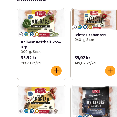
gårdar.

Denna korv är fri från gluten, laktos, ägg-, soja-, mjölk- 
och ärtprotein
Ízletes Kabanoss
240 g, Scan
Kolbasz Kötthalt 75%
3-p
300 g, Scan
35,92 kr
35,92 kr
119,73 kr /kg
149,67 kr /kg