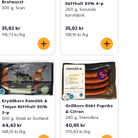
Bratwurst
Kötthalt 83% 4-p
300 g, Scan
260 g, Sorunda
korvfabrik
35,92 kr
35,92 kr
119,73 kr /kg
138,15 kr /kg
Kryddkorv Ramslök &
Grillkorv Rökt Paprika
Timjan Kötthalt 90%
& Citron
3-p
240 g, Stensåkra
300 g, Smak av Gotland
44,43 kr
40,95 kr
148,10 kr /kg
170,63 kr /kg