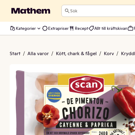
Sök
Kategorier
Extrapriser
Recept
Allt till kräftskivan
enton Kötthalt 90% 3-p
Start
/
Alla varor
/
Kött, chark & fågel
/
Korv
/
Krydd