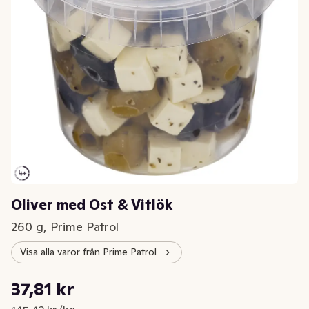
Oliver med Ost & Vitlök
260 g, Prime Patrol
Visa alla varor från Prime Patrol
Styckpris: 145,42 kr /kg
37,81 kr
Nuvarande pris är: 37,81 kr