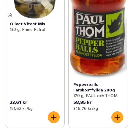
Oliver Vitost Mix
130 g, Prime Patrol
Pepperballs
Färskostfyllda 280g
170 g, PAUL och THOM
23,61 kr
58,95 kr
181,62 kr /kg
346,76 kr /kg