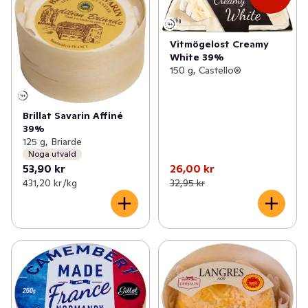
Vitmögelost Creamy
White 39%
150 g, Castello®
Brillat Savarin Affiné
39%
125 g, Briarde
Noga utvald
53,90 kr
26,00 kr
431,20 kr /kg
32,95 kr