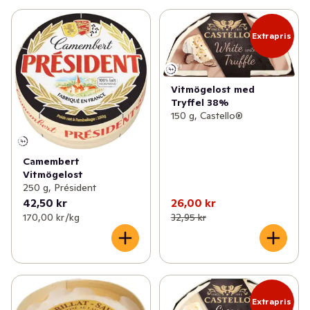
Extrapris
Vitmögelost med
Tryffel 38%
150 g, Castello®
Camembert
Vitmögelost
250 g, Président
42,50 kr
26,00 kr
170,00 kr /kg
32,95 kr
Extrapris