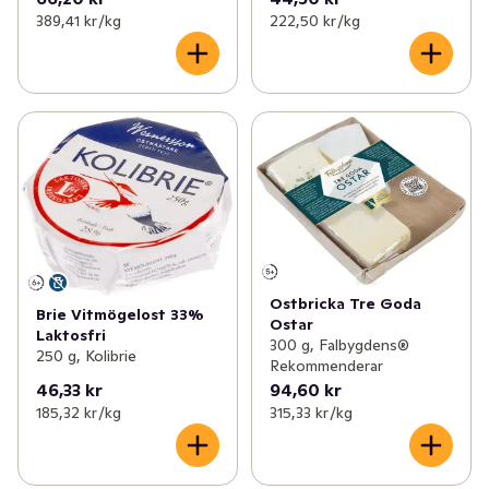
389,41 kr /kg
222,50 kr /kg
Ostbricka Tre Goda
Brie Vitmögelost 33%
Ostar
Laktosfri
300 g, Falbygdens®
250 g, Kolibrie
Rekommenderar
46,33 kr
94,60 kr
185,32 kr /kg
315,33 kr /kg