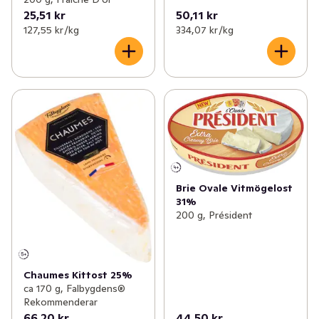
25,51 kr
50,11 kr
127,55 kr /kg
334,07 kr /kg
Brie Ovale Vitmögelost
31%
200 g, Président
Chaumes Kittost 25%
ca 170 g, Falbygdens®
Rekommenderar
66,20 kr
44,50 kr