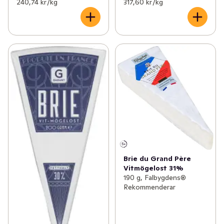
240,74 kr /kg
317,60 kr /kg
Brie du Grand Père
Vitmögelost 31%
190 g, Falbygdens®
Rekommenderar