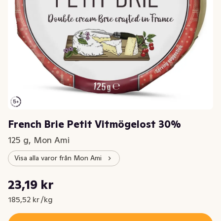
French Brie Petit Vitmögelost 30%
125 g, Mon Ami
Visa alla varor från Mon Ami
Styckpris: 185,52 kr /kg
23,19 kr
Nuvarande pris är: 23,19 kr
185,52 kr /kg