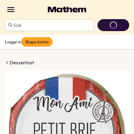
Sök
Logga in
Skapa konto
etit Vitmögelost 30%
Dessertost