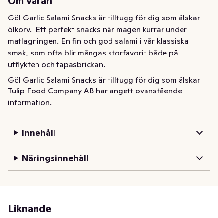
Om varan
Göl Garlic Salami Snacks är tilltugg för dig som älskar 
ölkorv.  Ett perfekt snacks när magen kurrar under 
matlagningen. En fin och god salami i vår klassiska 
smak, som ofta blir mångas storfavorit både på 
utflykten och tapasbrickan.
Göl Garlic Salami Snacks är tilltugg för dig som älskar 
Tulip Food Company AB har angett ovanstående
ölkorv.  Ett perfekt snacks när magen kurrar under 
information.
matlagningen. En fin och god salami i vår klassiska 
smak, som ofta blir mångas storfavorit både på 
utflykten och tapasbrickan.
Innehåll
Näringsinnehåll
Liknande