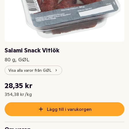
Salami Snack Vitlök
80 g, GØL
Visa alla varor från GØL
Styckpris: 354,38 kr /kg
28,35 kr
Nuvarande pris är: 28,35 kr
354,38 kr /kg
Lägg till i varukorgen