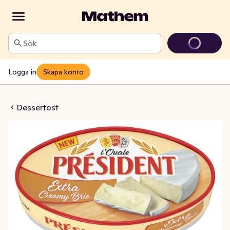
Sök
Logga in
Skapa konto
 Vitmögelost 31%
Dessertost