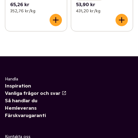
65,26 kr
53,90 kr
352,76 kr /kg
431,20 kr /kg
Handla
Inspiration
Vanliga frågor och svar
Så handlar du
Hemleverans
Färskvarugaranti
Kontakta oss