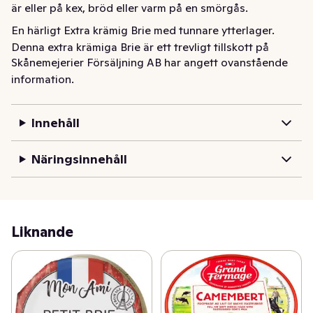
är eller på kex, bröd eller varm på en smörgås.
En härligt Extra krämig Brie med tunnare ytterlager. 
Denna extra krämiga Brie är ett trevligt tillskott på 
Skånemejerier Försäljning AB har angett ovanstående
ostbrickan med dess ovala form. God att äta som den 
information.
är eller på kex, bröd eller varm på en smörgås.
Innehåll
Näringsinnehåll
Liknande