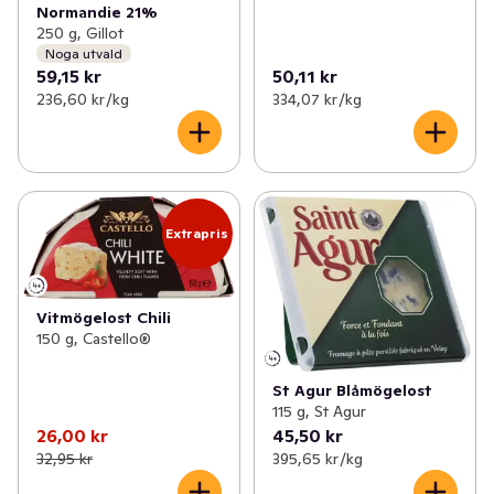
Normandie 21%
250 g, Gillot
Noga utvald
59,15 kr
50,11 kr
236,60 kr /kg
334,07 kr /kg
Extrapris
Vitmögelost Chili
150 g, Castello®
St Agur Blåmögelost
115 g, St Agur
26,00 kr
45,50 kr
32,95 kr
395,65 kr /kg