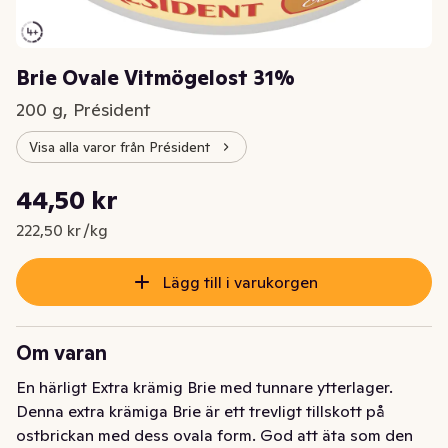
Brie Ovale Vitmögelost 31%
200 g, Président
Visa alla varor från Président
Styckpris: 222,50 kr /kg
44,50 kr
Nuvarande pris är: 44,50 kr
222,50 kr /kg
Lägg till i varukorgen
Om varan
En härligt Extra krämig Brie med tunnare ytterlager. 
Denna extra krämiga Brie är ett trevligt tillskott på 
ostbrickan med dess ovala form. God att äta som den 