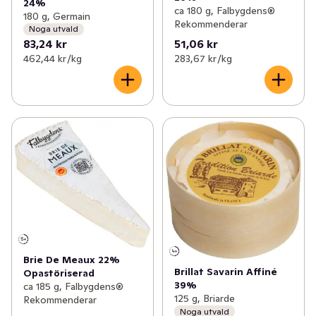
24%
ca 180 g, Falbygdens®
180 g, Germain
Rekommenderar
Noga utvald
83,24 kr
51,06 kr
462,44 kr /kg
283,67 kr /kg
Brie De Meaux 22%
Brillat Savarin Affiné
Opastöriserad
39%
ca 185 g, Falbygdens®
125 g, Briarde
Rekommenderar
Noga utvald