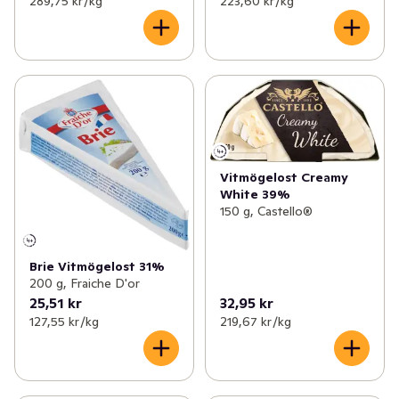
289,75 kr /kg
223,60 kr /kg
Vitmögelost Creamy
White 39%
150 g, Castello®
Brie Vitmögelost 31%
200 g, Fraiche D'or
25,51 kr
32,95 kr
127,55 kr /kg
219,67 kr /kg