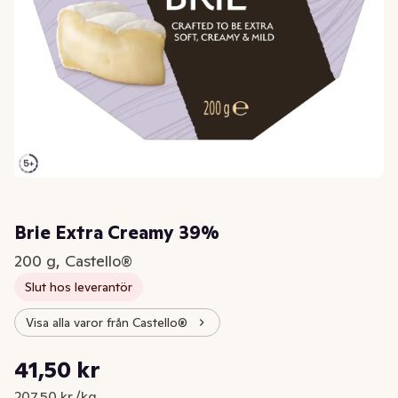
Brie Extra Creamy 39%
200 g, Castello®
Slut hos leverantör
Visa alla varor från Castello®
Styckpris: 207,50 kr /kg
41,50 kr
Nuvarande pris är: 41,50 kr
207,50 kr /kg