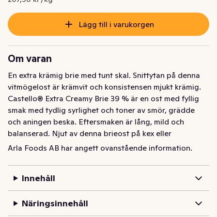
Lägg till i varukorgen
Om varan
En extra krämig brie med tunt skal. Snittytan på denna 
vitmögelost är krämvit och konsistensen mjukt krämig. 
Castello® Extra Creamy Brie 39 % är en ost med fyllig 
smak med tydlig syrlighet och toner av smör, grädde 
och aningen beska. Eftersmaken är lång, mild och 
balanserad. Njut av denna brieost på kex eller 
stenugnsbakat bröd, gärna med andra goda ostar till 
Arla Foods AB har angett ovanstående information.
ostbricka. Eller varför inte en enkel brie dessert?
En extra krämig brie med tunt skal. Snittytan på denna 
Innehåll
vitmögelost är krämvit och konsistensen mjukt krämig. 
Castello® Extra Creamy Brie 39 % är en ost med fyllig 
Näringsinnehåll
smak med tydlig syrlighet och toner av smör, grädde 