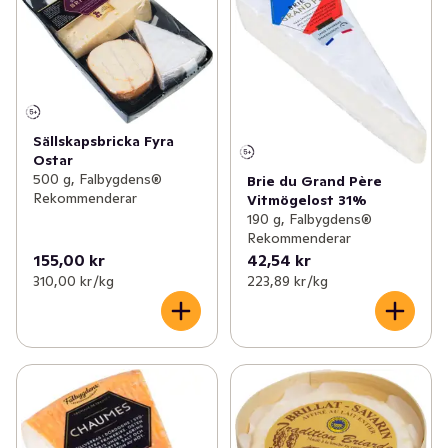
Sällskapsbricka Fyra
Ostar
500 g, Falbygdens®
Brie du Grand Père
Rekommenderar
Vitmögelost 31%
190 g, Falbygdens®
Rekommenderar
155,00 kr
42,54 kr
310,00 kr /kg
223,89 kr /kg