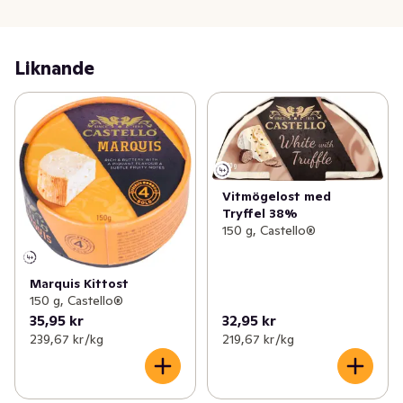
och aningen beska. Eftersmaken är lång, mild och 
balanserad. Njut av denna brieost på kex eller 
stenugnsbakat bröd, gärna med andra goda ostar till 
Liknande
ostbricka. Eller varför inte en enkel brie dessert?
Vitmögelost med
Tryffel 38%
150 g, Castello®
Marquis Kittost
150 g, Castello®
35,95 kr
32,95 kr
239,67 kr /kg
219,67 kr /kg