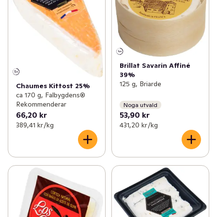
Brillat Savarin Affiné
39%
125 g, Briarde
Chaumes Kittost 25%
ca 170 g, Falbygdens®
Rekommenderar
Noga utvald
66,20 kr
53,90 kr
389,41 kr /kg
431,20 kr /kg