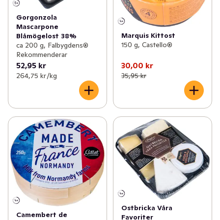
Gorgonzola
Mascarpone
Marquis Kittost
Blåmögelost 38%
150 g, Castello®
ca 200 g, Falbygdens®
Rekommenderar
52,95 kr
30,00 kr
264,75 kr /kg
35,95 kr
Ostbricka Våra
Camembert de
Favoriter