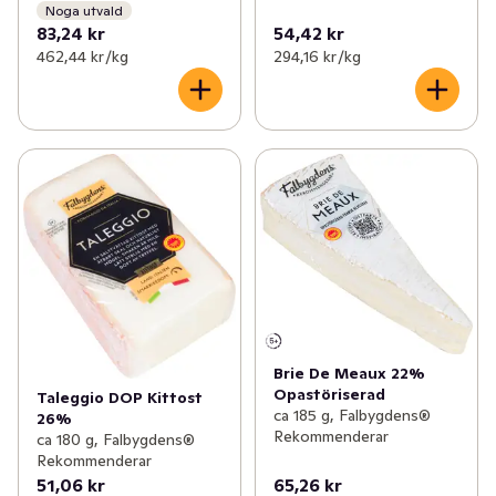
Noga utvald
83,24 kr
54,42 kr
462,44 kr /kg
294,16 kr /kg
Brie De Meaux 22%
Opastöriserad
Taleggio DOP Kittost
ca 185 g, Falbygdens®
26%
Rekommenderar
ca 180 g, Falbygdens®
Rekommenderar
51,06 kr
65,26 kr