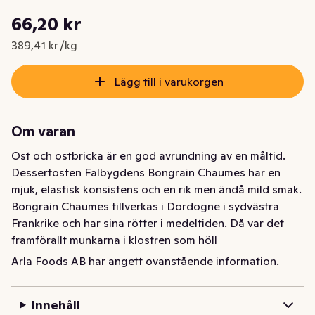
Styckpris: 389,41 kr /kg
66,20 kr
Nuvarande pris är: 66,20 kr
389,41 kr /kg
Lägg till i varukorgen
Om varan
Ost och ostbricka är en god avrundning av en måltid. 
Dessertosten Falbygdens Bongrain Chaumes har en 
mjuk, elastisk konsistens och en rik men ändå mild smak. 
Bongrain Chaumes tillverkas i Dordogne i sydvästra 
Frankrike och har sina rötter i medeltiden. Då var det 
framförallt munkarna i klostren som höll 
osttillverkningen vid liv. Munkarna upptäckte att om 
Arla Foods AB har angett ovanstående information.
man gned in ost med salt och örter under lagringen fick 
man fram en pikant doftande ost med ljuvlig smak. 
Innehåll
Baserad på dessa "trappist-munkostar" är idag 