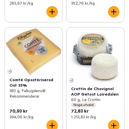
283,67 kr /kg
352,76 kr /kg
Comté Opastöriserad
Ost 35%
Crottin de Chavignol
180 g, Falbygdens®
AOP Getost Loiredalen
Rekommenderar
60 g, Le Crottin
Noga utvald
70,93 kr
72,83 kr
394,06 kr /kg
1 213,83 kr /kg