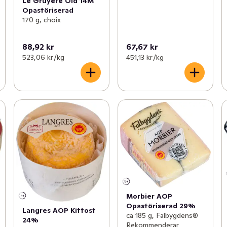
Le Gruyére Old 14M
Opastöriserad
170 g, choix
88,92 kr
67,67 kr
523,06 kr /kg
451,13 kr /kg
Morbier AOP
Opastöriserad 29%
Langres AOP Kittost
ca 185 g, Falbygdens®
24%
Rekommenderar