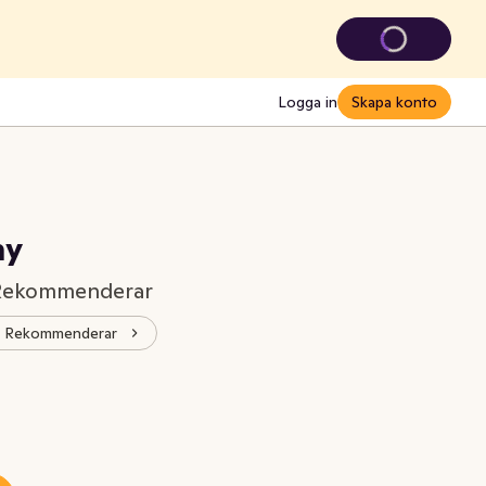
Logga in
Skapa konto
my
 Rekommenderar
s® Rekommenderar