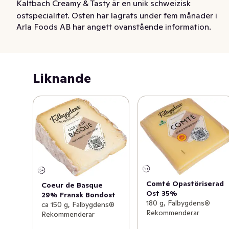
Kaltbach Creamy & Tasty är en unik schweizisk 
ostspecialitet. Osten har lagrats under fem månader i 
Arla Foods AB har angett ovanstående information.
Kaltbachgrottan, en naturlig sandstensgrotta i centrala 
Schweiz. Grottan erbjuder frisk, mineralrik luft med en 
luftfuktighet på 94% året om vilket ger perfekta 
förhållanden för lagring. Endast noggrant utvalda ostar 
Liknande
av högsta kvalitet får lagras här. Under grottmästarens 
omsorger utvecklar ostarna sina komplexa smaknyanser 
och den karaktäristiskt mörka ytan. Färdiglagrad bjuder 
denna halvhårda ost på en förvånansvärt stor smak. 
Kaltbach Creamy & Tasty är perfekt att njuta av på 
ostbrickan.
Comté Opastöriserad
Coeur de Basque
Ost 35%
29% Fransk Bondost
180 g, Falbygdens®
ca 150 g, Falbygdens®
Rekommenderar
Rekommenderar