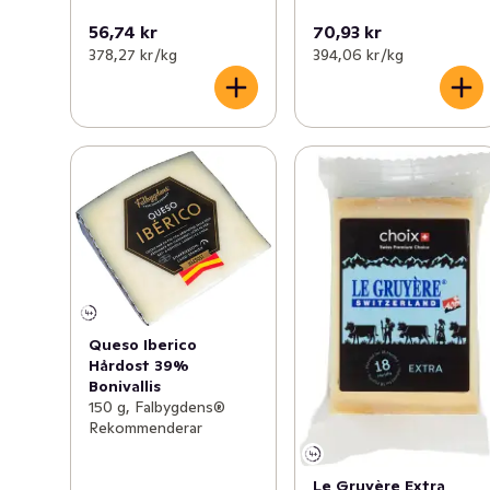
56,74 kr
70,93 kr
378,27 kr /kg
394,06 kr /kg
Queso Iberico
Hårdost 39%
Bonivallis
150 g, Falbygdens®
Rekommenderar
Le Gruyère Extra