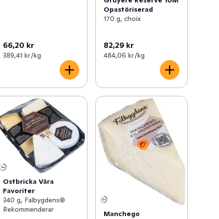
Gruyère Réserve 10M
Opastöriserad
170 g, choix
66,20 kr
82,29 kr
389,41 kr /kg
484,06 kr /kg
Ostbricka Våra
Favoriter
340 g, Falbygdens®
Rekommenderar
Manchego