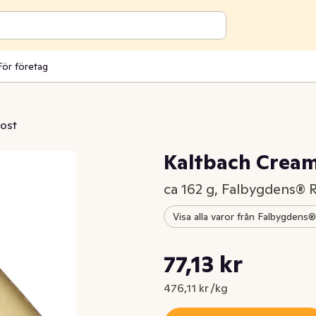
För företag
ost
Kaltbach Crea
ca 162 g, Falbygdens®
Visa alla varor från Falbygden
Styckpris: 476,11 kr /kg
77,13 kr
Nuvarande pris är: 77,13 kr
476,11 kr /kg