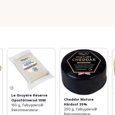
Le Gruyère Réserve
Cheddar Mature
Opastöriserad 10M
Hårdost 35%
150 g, Falbygdens®
200 g, Falbygdens®
Rekommenderar
Rekommenderar