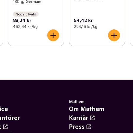
180 g, Germain
Noga utvald
83,24 kr
54,42 kr
462,44 kr /kg
294,16 kr /kg
Mathem
ice
Om Mathem
antörer
Karriär
k
Press