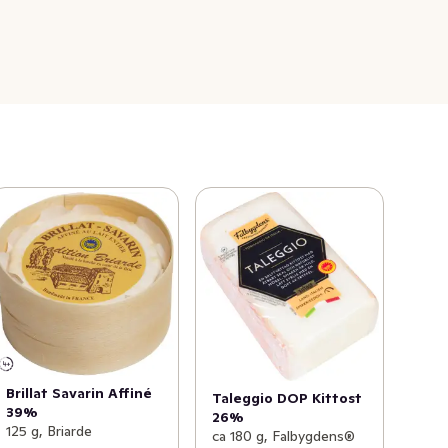
Brillat Savarin Affiné
Taleggio DOP Kittost
39%
26%
125 g, Briarde
ca 180 g, Falbygdens®