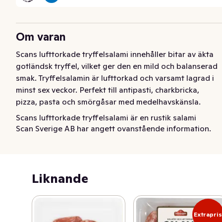
Om varan
Scans lufttorkade tryffelsalami innehåller bitar av äkta 
gotländsk tryffel, vilket ger den en mild och balanserad 
smak. Tryffelsalamin är lufttorkad och varsamt lagrad i 
minst sex veckor. Perfekt till antipasti, charkbricka, 
pizza, pasta och smörgåsar med medelhavskänsla.
Scans lufttorkade tryffelsalami är en rustik salami 
Scan Sverige AB har angett ovanstående information.
smaksatt med äkta tryffel. Tryffelsalamin är lufttorkad 
och varsamt lagrad i minst sex veckor. Perfekt till 
antipasti, charkbricka, pizza, pasta och smörgåsar med 
medelhavskänsla. Scan - Alltid svenskt kött från svenska 
Liknande
gårdar.
Extrapri