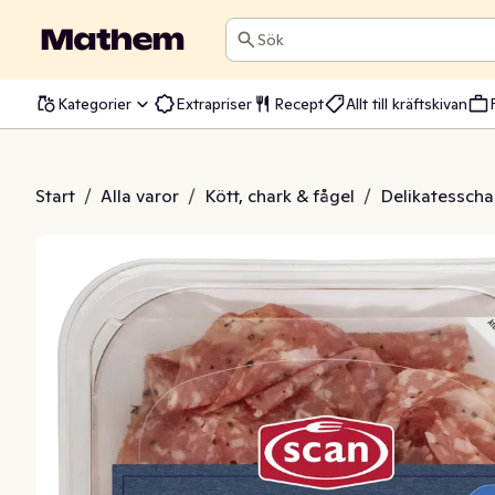
Sök
Kategorier
Extrapriser
Recept
Allt till kräftskivan
yffelsalami
Start
/
Alla varor
/
Kött, chark & fågel
/
Delikatesscha