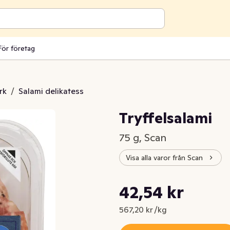
För företag
rk
/
Salami delikatess
Tryffelsalami
75 g, Scan
Visa alla varor från Scan
Styckpris: 567,20 kr /kg
42,54 kr
Nuvarande pris är: 42,54 kr
567,20 kr /kg