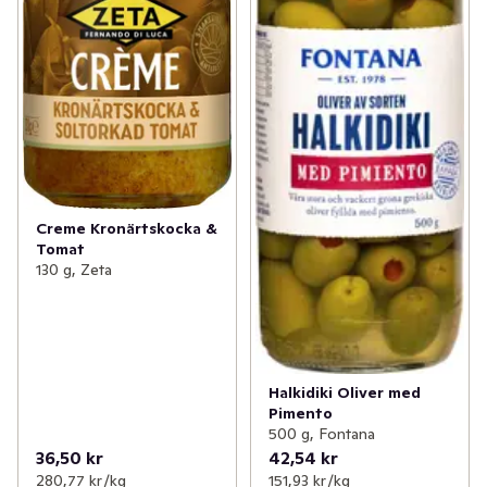
Creme Kronärtskocka &
Tomat
130 g, Zeta
Halkidiki Oliver med
Pimento
500 g, Fontana
36,50 kr
42,54 kr
280,77 kr /kg
151,93 kr /kg