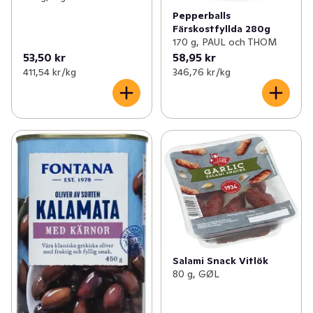
Pepperballs
Färskostfyllda 280g
170 g, PAUL och THOM
53,50 kr
58,95 kr
411,54 kr /kg
346,76 kr /kg
Salami Snack Vitlök
80 g, GØL