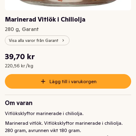
Marinerad Vitlök i Chiliolja
280 g, Garant
Visa alla varor från Garant
Styckpris: 220,56 kr /kg
39,70 kr
Nuvarande pris är: 39,70 kr
220,56 kr /kg
Lägg till i varukorgen
Om varan
Vitlöksklyftor marinerade i chiliolja.
Marinerad vitlök. Vitlöksklyftor marinerade i chiliolja. 
280 gram, avrunnen vikt 180 gram.