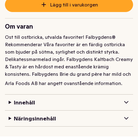
Lägg till i varukorgen
Om varan
Ost till ostbricka, utvalda favoriter! Falbygdens® 
Rekommenderar Våra favoriter är en färdig ostbricka 
som bjuder på sötma, syrlighet och distinkt styrka. 
Delikatessmarmelad ingår. Falbygdens Kaltbach Creamy 
& Tasty är en hårdost med enastående krämig 
konsistens. Falbygdens Brie du grand père har mild och 
krämigt len smak med antydan av champinjon. 
Arla Foods AB har angett ovanstående information.
Falbygdens Kvibille ädel special blåmögelost har 
distinkt styrka och krämig konsistens. Ostarna 
Innehåll
ackompanjeras av en marmelad med söta och syrliga 
toner från fikon och äpple.
Näringsinnehåll
Ost till ostbricka, utvalda favoriter! Falbygdens® 
Rekommenderar Våra favoriter är en färdig ostbricka 
som bjuder på sötma, syrlighet och distinkt styrka. 