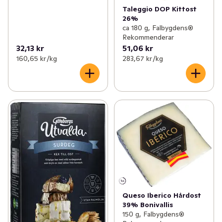
Taleggio DOP Kittost
26%
ca 180 g, Falbygdens®
Rekommenderar
32,13 kr
51,06 kr
160,65 kr /kg
283,67 kr /kg
Queso Iberico Hårdost
39% Bonivallis
150 g, Falbygdens®