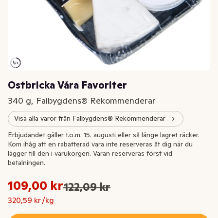
Ostbricka Våra Favoriter
340 g, Falbygdens® Rekommenderar
Visa alla varor från Falbygdens® Rekommenderar
Extrapris
Erbjudandet gäller t.o.m. 15. augusti eller så länge lagret räcker.
Kom ihåg att en rabatterad vara inte reserveras åt dig när du
lägger till den i varukorgen. Varan reserveras först vid
betalningen.
Styckpris: 320,59 kr /kg
109,00 kr
122,09 kr
Ursprungspriset var: 122,09 kr
Nuvarande pris är: 109,00 kr
320,59 kr /kg