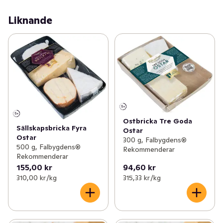
Delikatessmarmelad ingår. Falbygdens Kaltbach Creamy 
Liknande
& Tasty är en hårdost med enastående krämig 
konsistens. Falbygdens Brie du grand père har mild och 
krämigt len smak med antydan av champinjon. 
Falbygdens Kvibille ädel special blåmögelost har 
distinkt styrka och krämig konsistens. Ostarna 
ackompanjeras av en marmelad med söta och syrliga 
toner från fikon och äpple.
Ostbricka Tre Goda
Sällskapsbricka Fyra
Ostar
Ostar
300 g, Falbygdens®
500 g, Falbygdens®
Rekommenderar
Rekommenderar
155,00 kr
94,60 kr
310,00 kr /kg
315,33 kr /kg