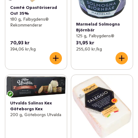
Comté Opastöriserad
Ost 35%
180 g, Falbygdens®
Marmelad Solmogna
Rekommenderar
Björnbär
125 g, Falbygdens®
70,93 kr
31,95 kr
394,06 kr /kg
255,60 kr /kg
Utvalda Salinas Kex
Göteborgs Kex
200 g, Göteborgs Utvalda