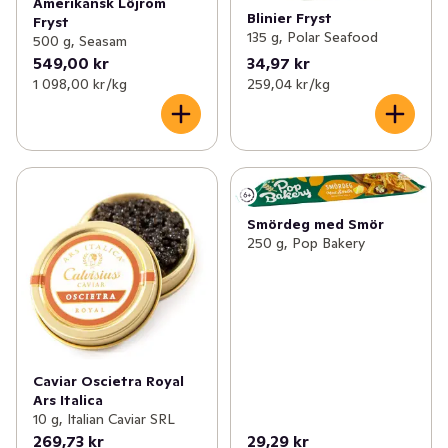
Amerikansk Löjrom
Blinier Fryst
Fryst
135 g, Polar Seafood
500 g, Seasam
549,00 kr
34,97 kr
1 098,00 kr /kg
259,04 kr /kg
Smördeg med Smör
250 g, Pop Bakery
Caviar Oscietra Royal
Ars Italica
10 g, Italian Caviar SRL
269,73 kr
29,29 kr