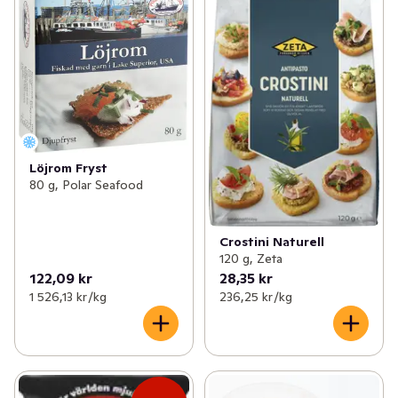
Löjrom Fryst
80 g, Polar Seafood
Crostini Naturell
120 g, Zeta
122,09 kr
28,35 kr
1 526,13 kr /kg
236,25 kr /kg