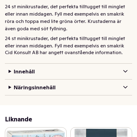
24 st minikrustader, det perfekta tilltugget till minglet 
eller innan middagen. Fyll med exempelvis en smakrik 
röra och toppa med lite gröna örter. Krustaderna är 
även goda med söt fyllning.
24 st minikrustader, det perfekta tilltugget till minglet 
eller innan middagen. Fyll med exempelvis en smakrik 
Cid Konsult AB har angett ovanstående information.
röra och toppa med lite gröna örter. Krustaderna är 
även goda med söt fyllning.
Innehåll
Näringsinnehåll
Liknande