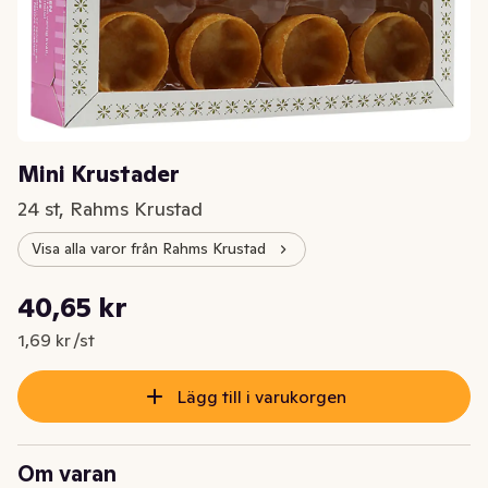
Mini Krustader
24 st, Rahms Krustad
Visa alla varor från Rahms Krustad
Styckpris: 1,69 kr /st
40,65 kr
Nuvarande pris är: 40,65 kr
1,69 kr /st
Lägg till i varukorgen
Om varan