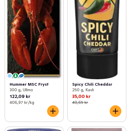
Hummer MSC Fryst
Spicy Chili Cheddar
300 g, Ullmo
250 g, Kavli
122,09 kr
35,00 kr
406,97 kr /kg
40,65 kr