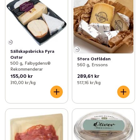
Sällskapsbricka Fyra
Ostar
Stora Ostlådan
500 g, Falbygdens®
560 g, Erssons
Rekommenderar
155,00 kr
289,61 kr
310,00 kr /kg
517,16 kr /kg