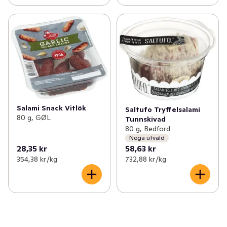
Salami Snack Vitlök
Saltufo Tryffelsalami
80 g, GØL
Tunnskivad
80 g, Bedford
Noga utvald
28,35 kr
58,63 kr
354,38 kr /kg
732,88 kr /kg