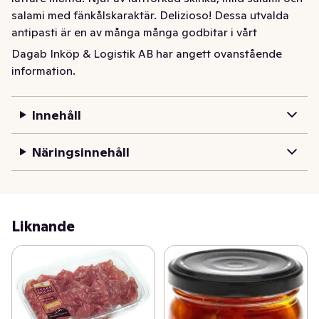
salami med fänkålskaraktär. Delizioso! Dessa utvalda 
antipasti är en av många många godbitar i vårt 
sortiment av Italiensk Deli.
Dagab Inköp & Logistik AB har angett ovanstående
information.
Antipasto Misto - salame spianata romana, salame al 
finocchio och prosciutto crudo. Tre utvalda klassiska 
italienska delikatesser som är en perfekt förrätt eller 
Innehåll
lättare måltid. Njut av lufttorkad skinka, mild salami och 
salami med fänkålskaraktär. Delizioso! Dessa utvalda 
Näringsinnehåll
antipasti är en av många många godbitar i vårt 
sortiment av Italiensk Deli.
Liknande