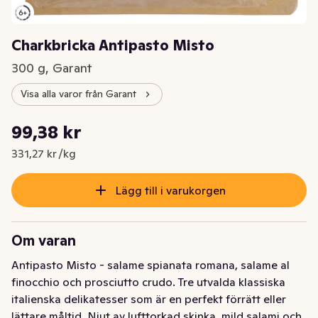
Charkbricka Antipasto Misto
300 g, Garant
Visa alla varor från Garant
Styckpris: 331,27 kr /kg
99,38 kr
Nuvarande pris är: 99,38 kr
331,27 kr /kg
Lägg till i varukorgen
Om varan
Antipasto Misto - salame spianata romana, salame al 
finocchio och prosciutto crudo. Tre utvalda klassiska 
italienska delikatesser som är en perfekt förrätt eller 
lättare måltid. Njut av lufttorkad skinka, mild salami och 