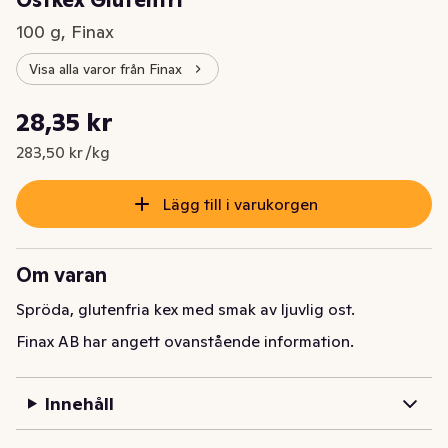
Ostkex Glutenfri
100 g, Finax
Visa alla varor från Finax
Styckpris: 283,50 kr /kg
28,35 kr
Nuvarande pris är: 28,35 kr
283,50 kr /kg
Lägg till i varukorgen
Om varan
Spröda, glutenfria kex med smak av ljuvlig ost.
Finax AB har angett ovanstående information.
Innehåll