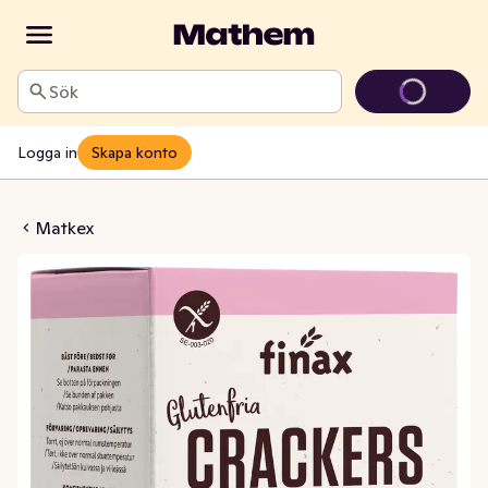
Sök
Logga in
Skapa konto
ex Glutenfri
Matkex