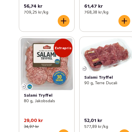
56,74 kr
61,47 kr
709,25 kr /kg
768,38 kr /kg
Extrapris
Salami Tryffel
90 g, Terre Ducali
Salami Tryffel
80 g, Jakobsdals
29,00 kr
52,01 kr
34,97 kr
577,89 kr /kg