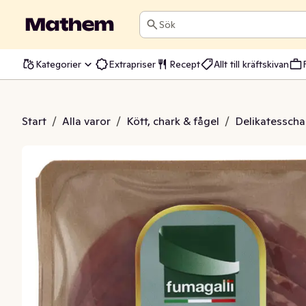
Sök
Kategorier
Extrapriser
Recept
Allt till kräftskivan
 Italian Selection
Start
/
Alla varor
/
Kött, chark & fågel
/
Delikatesscha