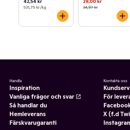
42,54 kr
29,00 kr
531,75 kr /kg
34,97 kr
Handla
Kontakta oss
Inspiration
Kundserv
Vanliga frågor och svar
För lever
Så handlar du
Faceboo
Hemleverans
X (f.d Twi
Färskvarugaranti
Instagra