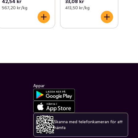
42,54 kr
33,08 kr
567,20 kr /kg
413,50 kr /kg
Appar
Skanna med telefonkameran för att
hämta