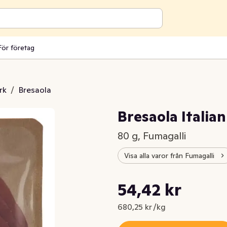
För företag
rk
/
Bresaola
Bresaola Italian
80 g, Fumagalli
Visa alla varor från Fumagalli
Styckpris: 680,25 kr /kg
54,42 kr
Nuvarande pris är: 54,42 kr
680,25 kr /kg