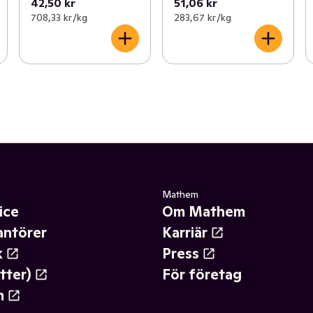
42,50 kr
51,06 kr
708,33 kr /kg
283,67 kr /kg
Mathem
ice
Om Mathem
antörer
Karriär
k
Press
tter)
För företag
m