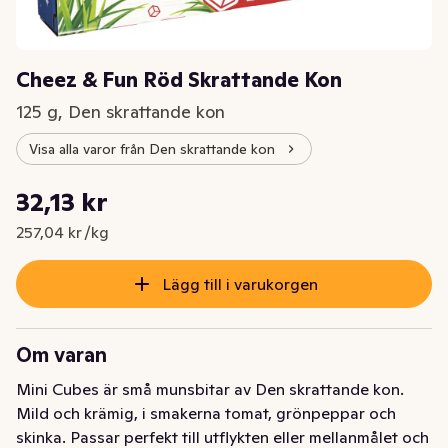
Cheez & Fun Röd Skrattande Kon
125 g, Den skrattande kon
Visa alla varor från Den skrattande kon
Styckpris: 257,04 kr /kg
32,13 kr
Nuvarande pris är: 32,13 kr
257,04 kr /kg
Lägg till i varukorgen
Om varan
Mini Cubes är små munsbitar av Den skrattande kon. 
Mild och krämig, i smakerna tomat, grönpeppar och 
skinka. Passar perfekt till utflykten eller mellanmålet och 