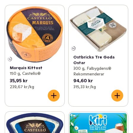
Ostbricka Tre Goda
Ostar
Marquis Kittost
300 g, Falbygdens®
150 g, Castello®
Rekommenderar
35,95 kr
94,60 kr
239,67 kr /kg
315,33 kr /kg