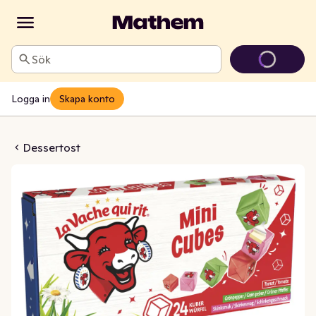
Sök
Logga in
Skapa konto
Röd Skrattande Kon
Dessertost