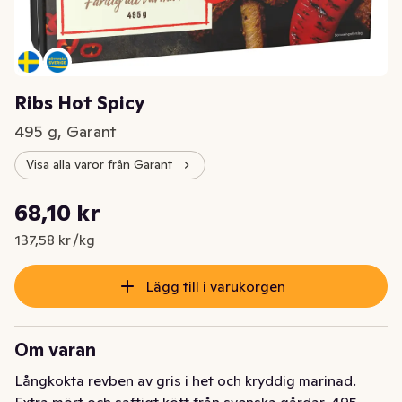
Ribs Hot Spicy
495 g, Garant
Visa alla varor från Garant
Styckpris: 137,58 kr /kg
68,10 kr
Nuvarande pris är: 68,10 kr
137,58 kr /kg
Lägg till i varukorgen
Om varan
Långkokta revben av gris i het och kryddig marinad. 
Extra mört och saftigt kött från svenska gårdar. 495 