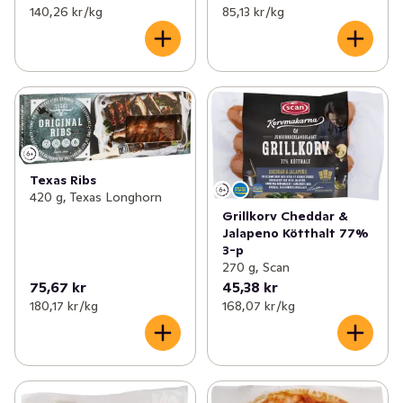
140,26 kr /kg
85,13 kr /kg
Texas Ribs
420 g, Texas Longhorn
Grillkorv Cheddar &
Jalapeno Kötthalt 77%
3-p
270 g, Scan
75,67 kr
45,38 kr
180,17 kr /kg
168,07 kr /kg