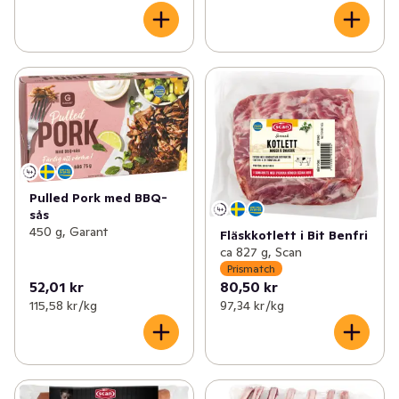
Pulled Pork med BBQ-
sås
450 g, Garant
Fläskkotlett i Bit Benfri
ca 827 g, Scan
Prismatch
52,01 kr
80,50 kr
115,58 kr /kg
97,34 kr /kg