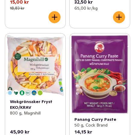
15,00 kr
32,50 kr
18,83 kr
65,00 kr /kg
Wokgrönsaker Fryst
EKO/KRAV
800 g, Magnihill
Panang Curry Paste
50 g, Cock Brand
45,90 kr
14,15 kr