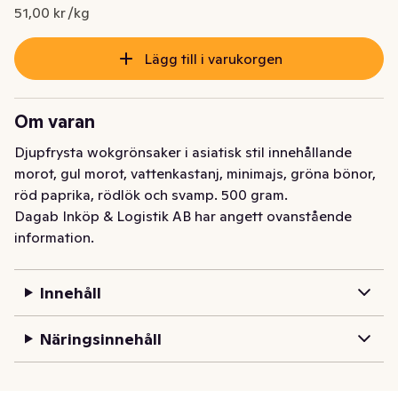
Nuvarande pris är: 25,50 kr
51,00 kr /kg
Lägg till i varukorgen
Om varan
Djupfrysta wokgrönsaker i asiatisk stil innehållande 
morot, gul morot, vattenkastanj, minimajs, gröna bönor, 
röd paprika, rödlök och svamp. 500 gram.
Dagab Inköp & Logistik AB har angett ovanstående
information.
Innehåll
Näringsinnehåll