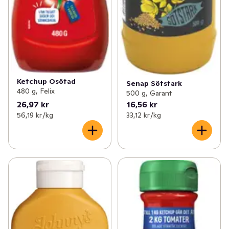
Ketchup Osötad
Senap Sötstark
480 g, Felix
500 g, Garant
26,97 kr
16,56 kr
56,19 kr /kg
33,12 kr /kg