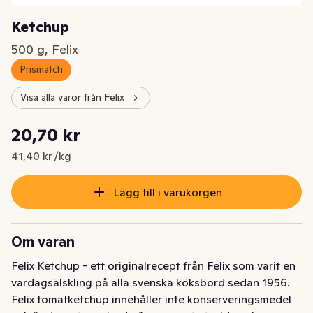
Ketchup
500 g, Felix
Prismatch
Visa alla varor från Felix
Styckpris: 41,40 kr /kg
20,70 kr
Nuvarande pris är: 20,70 kr
41,40 kr /kg
Lägg till i varukorgen
Om varan
Felix Ketchup - ett originalrecept från Felix som varit en 
vardagsälskling på alla svenska köksbord sedan 1956. 
Felix tomatketchup innehåller inte konserveringsmedel 