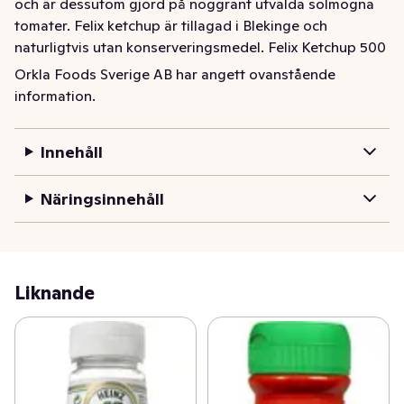
och är dessutom gjord på noggrant utvalda solmogna 
tomater. Felix ketchup är tillagad i Blekinge och 
naturligtvis utan konserveringsmedel. Felix Ketchup 500 
gram. Läs mer om Felix produkter på felix.se
Orkla Foods Sverige AB har angett ovanstående
information.
Felix Ketchup - ett originalrecept från Felix som varit en 
vardagsälskling på alla svenska köksbord sedan 1956. 
Felix tomatketchup innehåller inte konserveringsmedel 
Innehåll
och är dessutom gjord på noggrant utvalda solmogna 
tomater. Felix ketchup är tillagad i Blekinge och 
Näringsinnehåll
naturligtvis utan konserveringsmedel. Felix Ketchup 500 
gram. Läs mer om Felix produkter på felix.se
Liknande