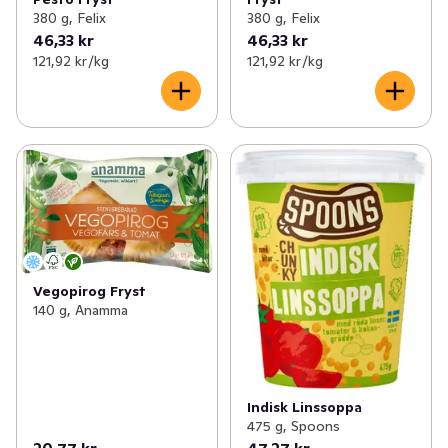
380 g, Felix
380 g, Felix
46,33 kr
46,33 kr
121,92 kr /kg
121,92 kr /kg
Vegopirog Fryst
140 g, Anamma
Indisk Linssoppa
475 g, Spoons
20,77 kr
47,27 kr