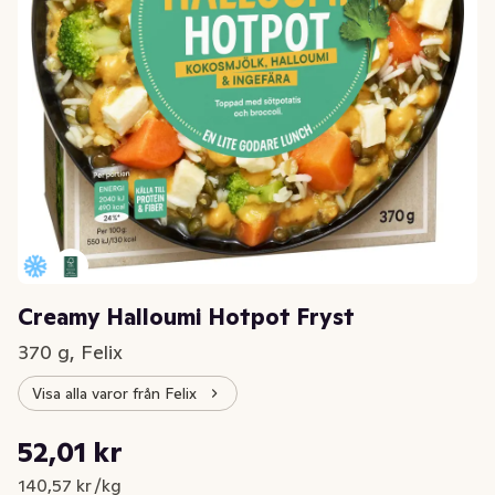
Creamy Halloumi Hotpot Fryst
370 g, Felix
Visa alla varor från Felix
Styckpris: 140,57 kr /kg
52,01 kr
Nuvarande pris är: 52,01 kr
140,57 kr /kg