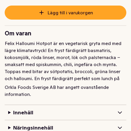
Lägg till i varukorgen
Om varan
Felix Halloumi Hotpot är en vegetarisk gryta med med 
lägre klimatavtryck! En fryst färdigrätt basmatiris, 
kokosmjölk, röda linser, morot, lök och palsternacka – 
smaksatt med spiskummin, chili, ingefära och mynta. 
Toppas med bitar av sötpotatis, broccoli, gröna linser 
och halloumi. En fryst färdigrätt perfekt som lunch på 
jobbet eller som snabb vegetarisk middag. Fantastiskt 
Orkla Foods Sverige AB har angett ovanstående
god och enkel vegetarisk mat, som tillagas på ett kick! 
information.
Rätten är tillagad i Eslöv, hjärtat av Skåne. Läs mer om 
Felix vegetariska mat på felix.se. Smaklig måltid!
Innehåll
Creamy Halloumi Hotpot är en mild och krämig gryta 
med mycket smak inspirerad av det asiatiska köket.?I 
Näringsinnehåll
botten hittar vi basmatiris och linser som omges av en 