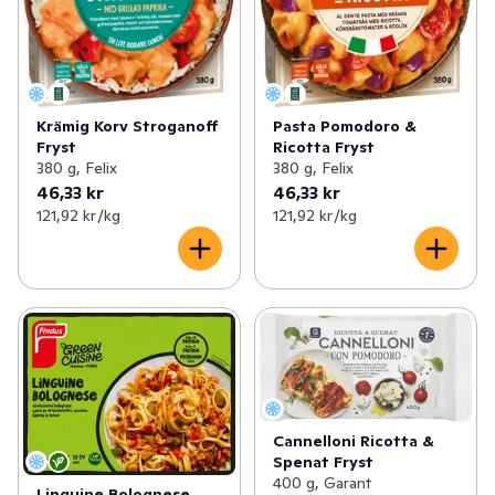
Krämig Korv Stroganoff
Pasta Pomodoro &
Fryst
Ricotta Fryst
380 g, Felix
380 g, Felix
46,33 kr
46,33 kr
121,92 kr /kg
121,92 kr /kg
Cannelloni Ricotta &
Spenat Fryst
400 g, Garant
Linguine Bolognese