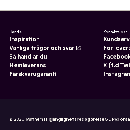
Handla
Kontakta oss
Inspiration
Kundserv
Vanliga frågor och svar
För lever
Så handlar du
Faceboo
Hemleverans
X (f.d Twi
Färskvarugaranti
Instagra
©
2026
Mathem
Tillgänglighetsredogörelse
GDPR
Försä