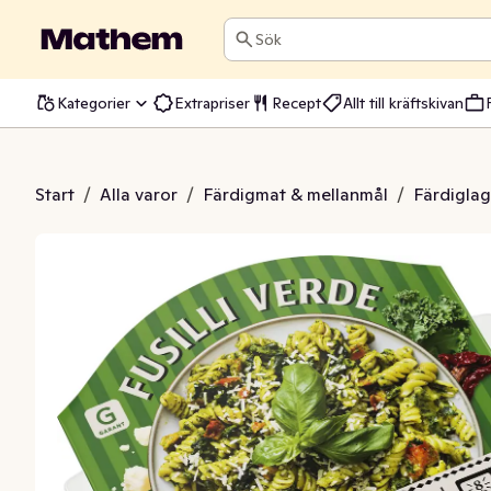
Sök
Kategorier
Extrapriser
Recept
Allt till kräftskivan
 Fusilli Verde Fryst
Start
/
Alla varor
/
Färdigmat & mellanmål
/
Färdiglag