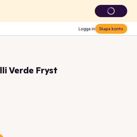
Logga in
Skapa konto
li Verde Fryst