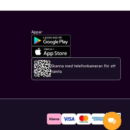
Appar
Skanna med telefonkameran för att
hämta