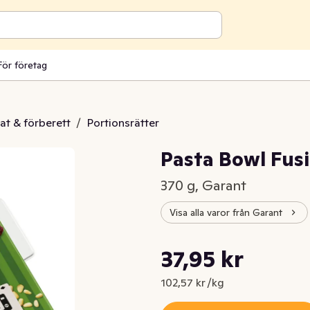
För företag
at & förberett
/
Portionsrätter
Pasta Bowl Fusil
370 g, Garant
Visa alla varor från Garant
Styckpris: 102,57 kr /kg
37,95 kr
Nuvarande pris är: 37,95 kr
102,57 kr /kg