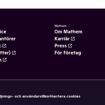
Mathem
ice
Om Mathem
antörer
Karriär
k
Press
tter)
För företag
m
ljnings- och användarvillkor
Hantera cookies