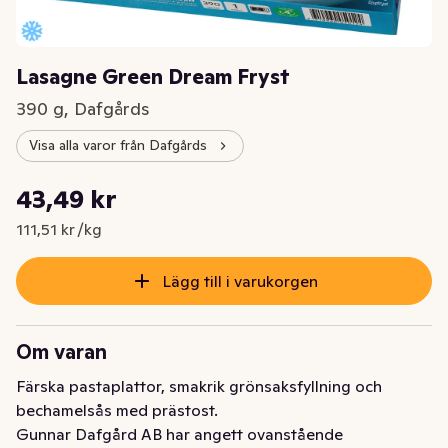
Lasagne Green Dream Fryst
390 g, Dafgårds
Visa alla varor från Dafgårds
Styckpris: 111,51 kr /kg
43,49 kr
Nuvarande pris är: 43,49 kr
111,51 kr /kg
Lägg till i varukorgen
Om varan
Färska pastaplattor, smakrik grönsaksfyllning och 
bechamelsås med prästost.
Gunnar Dafgård AB har angett ovanstående