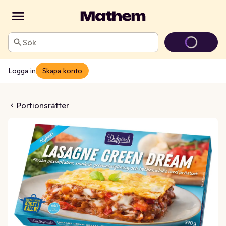
Sök
Logga in
Skapa konto
reen Dream Fryst
Portionsrätter