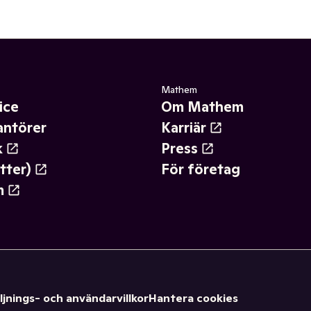
Mathem
ice
Om Mathem
antörer
Karriär
k
Press
tter)
För företag
m
ljnings- och användarvillkor
Hantera cookies