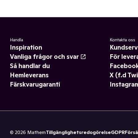
Handla
Kontakta oss
Inspiration
Kundserv
Vanliga frågor och svar
För lever
Så handlar du
Faceboo
Hemleverans
X (f.d Twi
Färskvarugaranti
Instagra
©
2026
Mathem
Tillgänglighetsredogörelse
GDPR
Försä