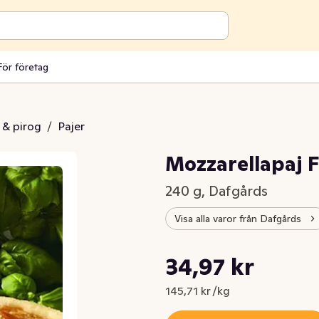
För företag
j & pirog
/
Pajer
Mozzarellapaj F
240 g, Dafgårds
Visa alla varor från Dafgårds
Styckpris: 145,71 kr /kg
34,97 kr
Nuvarande pris är: 34,97 kr
145,71 kr /kg