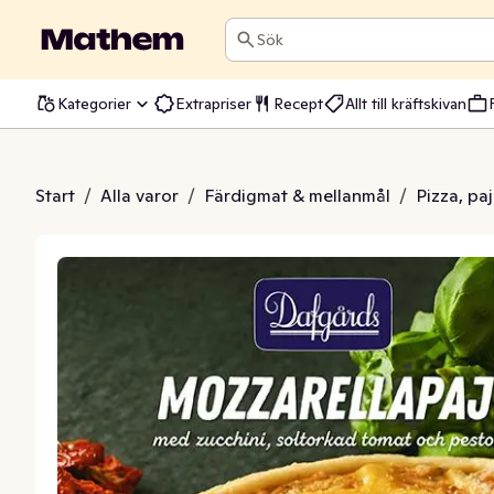
Sök
Kategorier
Extrapriser
Recept
Allt till kräftskivan
rellapaj Fryst
Start
/
Alla varor
/
Färdigmat & mellanmål
/
Pizza, pa