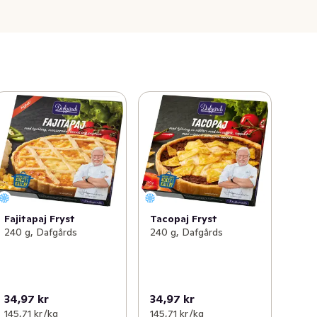
Fajitapaj Fryst
Tacopaj Fryst
240 g, Dafgårds
240 g, Dafgårds
34,97 kr
34,97 kr
145,71 kr /kg
145,71 kr /kg