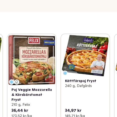
Köttfärspaj Fryst
240 g, Dafgårds
Paj Veggie Mozzarella
& Körsbärstomat
Fryst
210 g, Felix
36,44 kr
34,97 kr
173,52 kr /kg
145,71 kr /kg