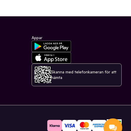
Appar
Skanna med telefonkameran för att
hämta