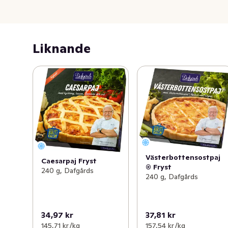
Liknande
Västerbottensostpaj
Caesarpaj Fryst
® Fryst
240 g, Dafgårds
240 g, Dafgårds
34,97 kr
37,81 kr
145,71 kr /kg
157,54 kr /kg