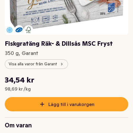
Fiskgratäng Räk- & Dillsås MSC Fryst
350 g, Garant
Visa alla varor från Garant
Styckpris: 98,69 kr /kg
34,54 kr
Nuvarande pris är: 34,54 kr
98,69 kr /kg
Lägg till i varukorgen
Om varan