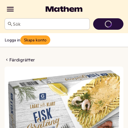
Sök
Logga in
Skapa konto
k- & Dillsås MSC Fryst
Färdigrätter