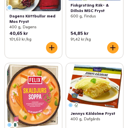
Fiskgratäng Räk- &
Dillsås MSC Fryst
Dagens Köttbullar med
600 g, Findus
Mos Fryst
400 g, Dagens
40,65 kr
54,85 kr
101,63 kr /kg
91,42 kr /kg
Jennys Kåldolme Fryst
400 g, Dafgårds