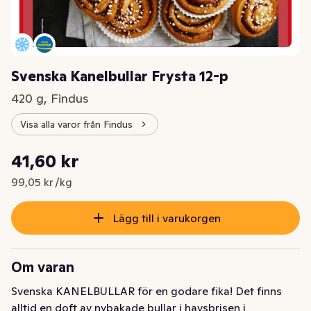
Svenska Kanelbullar Frysta 12-p
420 g, Findus
Visa alla varor från Findus
Styckpris: 99,05 kr /kg
41,60 kr
Nuvarande pris är: 41,60 kr
99,05 kr /kg
Lägg till i varukorgen
Om varan
Svenska KANELBULLAR för en godare fika! Det finns 
alltid en doft av nybakade bullar i havsbrisen i 