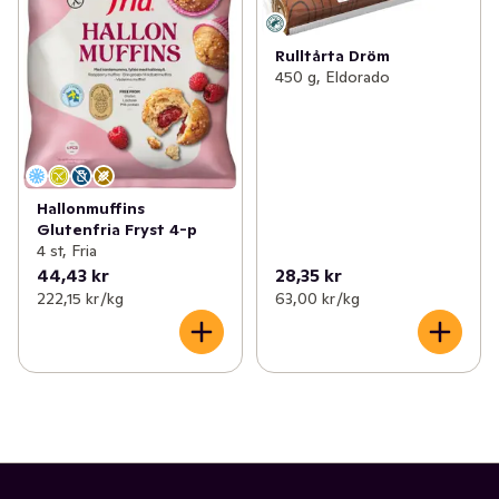
Rulltårta Dröm
450 g, Eldorado
Hallonmuffins
Glutenfria Fryst 4-p
4 st, Fria
44,43 kr
28,35 kr
222,15 kr /kg
63,00 kr /kg