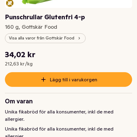
Punschrullar Glutenfri 4-p
160 g, Gottskär Food
Visa alla varor från Gottskär Food
Styckpris: 212,63 kr /kg
34,02 kr
Nuvarande pris är: 34,02 kr
212,63 kr /kg
Lägg till i varukorgen
Om varan
Unika fikabröd för alla konsumenter, inkl de med 
allergier.
Unika fikabröd för alla konsumenter, inkl de med 
allergier.