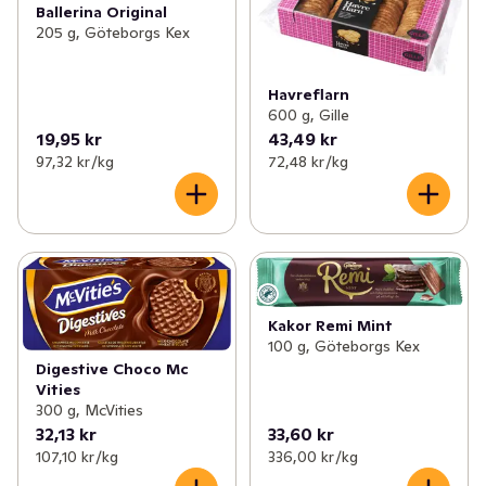
Ballerina Original
205 g, Göteborgs Kex
Havreflarn
600 g, Gille
19,95 kr
43,49 kr
97,32 kr /kg
72,48 kr /kg
Kakor Remi Mint
100 g, Göteborgs Kex
Digestive Choco Mc
Vities
300 g, McVities
32,13 kr
33,60 kr
107,10 kr /kg
336,00 kr /kg