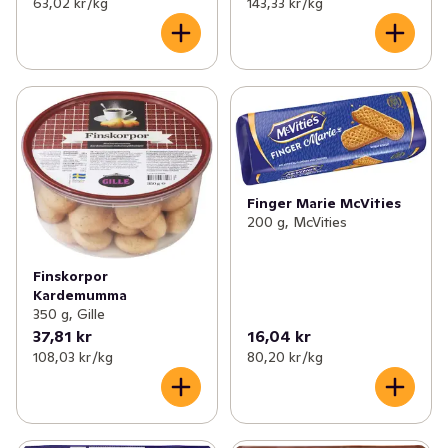
63,02 kr /kg
143,33 kr /kg
Finger Marie McVities
200 g, McVities
Finskorpor
Kardemumma
350 g, Gille
37,81 kr
16,04 kr
108,03 kr /kg
80,20 kr /kg