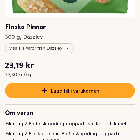
Finska Pinnar
300 g, Dazzley
Visa alla varor från Dazzley
Styckpris: 77,30 kr /kg
23,19 kr
Nuvarande pris är: 23,19 kr
77,30 kr /kg
Lägg till i varukorgen
Om varan
Fikadags! En finsk goding doppad i socker och kanel.
Fikadags! Finska pinnar. En finsk goding doppad i 