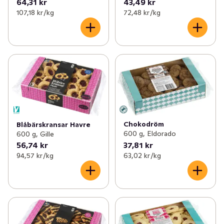
64,31 kr
43,49 kr
107,18 kr /kg
72,48 kr /kg
Chokodröm
Blåbärskransar Havre
600 g, Eldorado
600 g, Gille
56,74 kr
37,81 kr
94,57 kr /kg
63,02 kr /kg