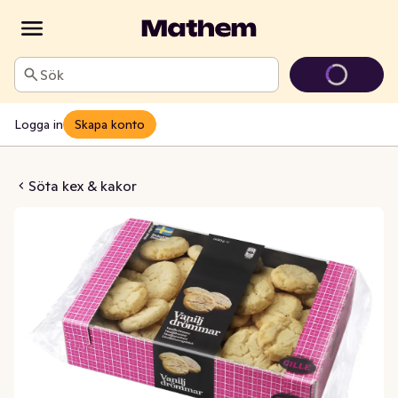
Sök
Logga in
Skapa konto
iljdrömmar
Söta kex & kakor