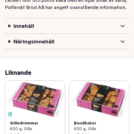
Läckert mör och porös kaka med en mjuk smak av vanilj.
Polfärskt Bröd AB har angett ovanstående information.
Innehåll
Näringsinnehåll
Liknande
Gilledrömmar
Bondkakor
600 g, Gille
600 g, Gille