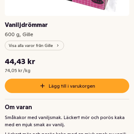
Vaniljdrömmar
600 g, Gille
Visa alla varor från Gille
Styckpris: 74,05 kr /kg
44,43 kr
Nuvarande pris är: 44,43 kr
74,05 kr /kg
Lägg till i varukorgen
Om varan
Småkakor med vaniljsmak. Läckert mör och porös kaka 
med en mjuk smak av vanilj.