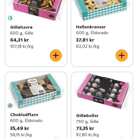
Hallonkransar
Gillehavre
600 g, Eldorado
600 g, Gille
64,31 kr
37,81 kr
107,18 kr /kg
63,02 kr /kg
Chokladflarn
Gillebollar
600 g, Eldorado
750 g, Gille
35,49 kr
73,35 kr
59,15 kr /kg
97,80 kr /kg