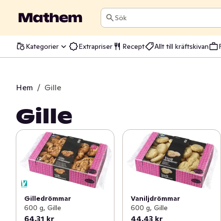
Sök
Kategorier
Extrapriser
Recept
Allt till kräftskivan
Hem
/
Gille
Gille
Gilledrömmar
Vaniljdrömmar
600 g, Gille
600 g, Gille
64,31 kr
44,43 kr