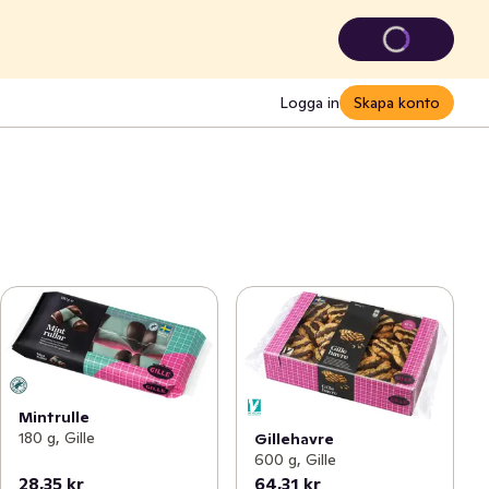
Logga in
Skapa konto
Mintrulle
180 g, Gille
Gillehavre
600 g, Gille
28,35 kr
64,31 kr