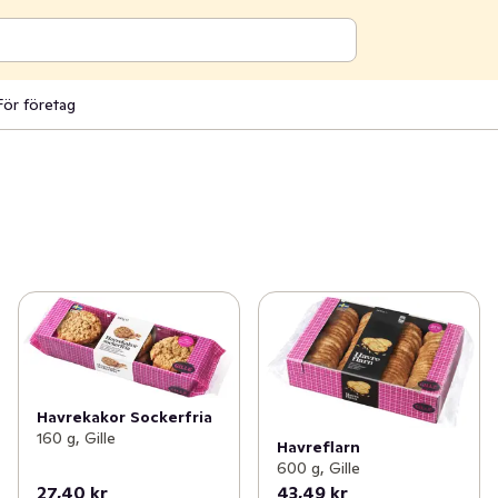
För företag
Havrekakor Sockerfria
160 g, Gille
Havreflarn
600 g, Gille
27,40 kr
43,49 kr