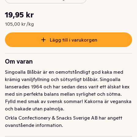
Styckpris: 105,00 kr /kg
19,95 kr
Nuvarande pris är: 19,95 kr
105,00 kr /kg
Lägg till i varukorgen
Om varan
Singoalla Blåbär är en oemotståndligt god kaka med 
krämig vaniljfyllning och sötsyrligt blåbär. Singoalla 
lanserades 1964 och har sedan dess varit ett älskat kex 
med sin perfekta balans mellan syrlighet och sötma. 
Fylld med smak av svensk sommar! Kakorna är veganska 
och bakade utan palmolja.
Orkla Confectionery & Snacks Sverige AB har angett
Singoalla Blåbär är en oemotståndligt god kaka med 
ovanstående information.
krämig vaniljfyllning och sötsyrligt blåbär. Singoalla 
lanserades 1964 och har sedan dess varit ett älskat kex 