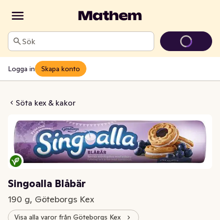
Sök
Logga in
Skapa konto
oalla Blåbär
Söta kex & kakor
Singoalla Blåbär
190 g, Göteborgs Kex
Visa alla varor från Göteborgs Kex