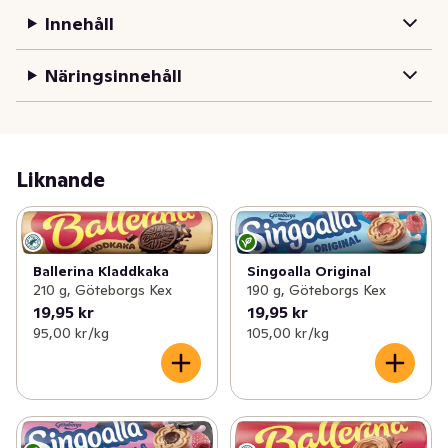
med sin perfekta balans mellan syrlighet och sötma. 
Innehåll
Fylld med smak av svensk sommar! Kakorna är veganska 
och bakade utan palmolja.
Näringsinnehåll
Liknande
Singoalla Original
Ballerina Kladdkaka
190 g, Göteborgs Kex
210 g, Göteborgs Kex
19,95 kr
19,95 kr
95,00 kr /kg
105,00 kr /kg