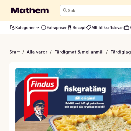
Sök
Kategorier
Extrapriser
Recept
Allt till kräftskivan
ill Original Fryst MSC
Start
/
Alla varor
/
Färdigmat & mellanmål
/
Färdiglag