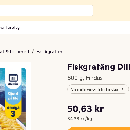
För företag
at & förberett
/
Färdigrätter
Fiskgratäng Dil
600 g, Findus
Visa alla varor från Findus
Styckpris: 84,38 kr /kg
50,63 kr
Nuvarande pris är: 50,63 kr
84,38 kr /kg