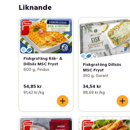
Liknande
vilket gör denna rätt perfekt till vardags. Klassiskt, 
enkelt och gott!
Fiskgratäng Räk- &
Dillsås MSC Fryst
Fiskgratäng Dillsås
600 g, Findus
MSC Fryst
350 g, Garant
54,85 kr
34,54 kr
91,42 kr /kg
98,69 kr /kg