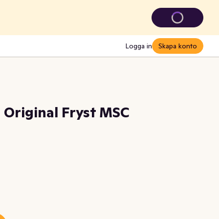
Logga in
Skapa konto
l Original Fryst MSC