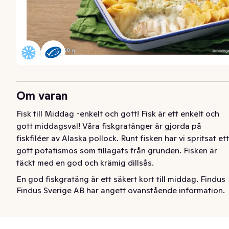
Om varan
Fisk till Middag -enkelt och gott! Fisk är ett enkelt och 
gott middagsval! Våra fiskgratänger är gjorda på 
fiskfiléer av Alaska pollock. Runt fisken har vi spritsat ett 
gott potatismos som tillagats från grunden. Fisken är 
täckt med en god och krämig dillsås.
En god fiskgratäng är ett säkert kort till middag. Findus 
Findus Sverige AB har angett ovanstående information.
Fiskgratäng Dill är gjord på renskurna filéer av Alaska 
pollock. Som all Findus fisk är den fiskad med omsorg 
och MSC-märkt. Fiskgratängen är täckt med en smakrik 
dillsås och fylligt potatismos. Smidig tillagning i ugn 