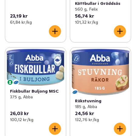
Köttbullar i Gräddsås
560 g, Felix
23,19 kr
56,74 kr
61,84 kr /kg
101,32 kr /kg
Fiskbullar Buljong MSC
375 g, Abba
Räkstuvning
185 g, Abba
26,03 kr
24,56 kr
100,12 kr /kg
132,76 kr /kg