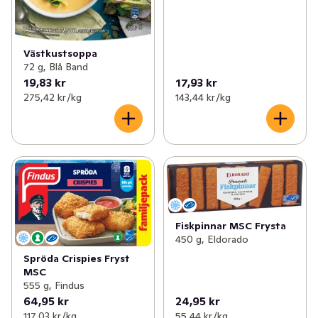
Västkustsoppa
72 g, Blå Band
19,83 kr
17,93 kr
275,42 kr /kg
143,44 kr /kg
Fiskpinnar MSC Frysta
450 g, Eldorado
Spröda Crispies Fryst
MSC
555 g, Findus
64,95 kr
24,95 kr
117,03 kr /kg
55,44 kr /kg