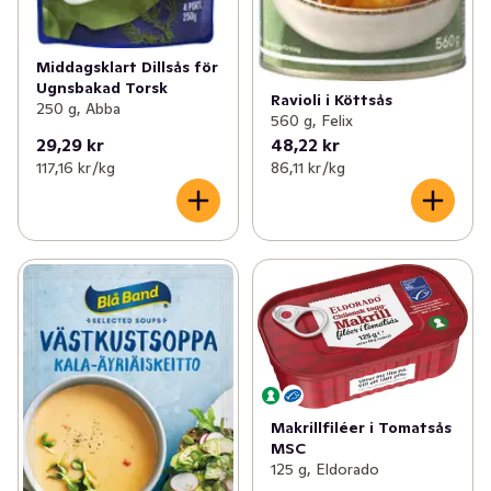
Middagsklart Dillsås för
Ugnsbakad Torsk
Ravioli i Köttsås
250 g, Abba
560 g, Felix
29,29 kr
48,22 kr
117,16 kr /kg
86,11 kr /kg
Makrillfiléer i Tomatsås
MSC
125 g, Eldorado