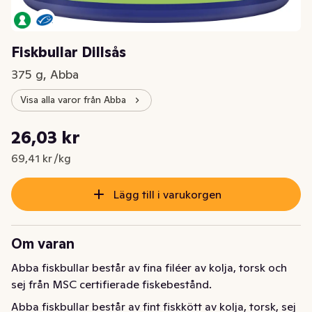
Fiskbullar Dillsås
375 g, Abba
Visa alla varor från Abba
Styckpris: 69,41 kr /kg
26,03 kr
Nuvarande pris är: 26,03 kr
69,41 kr /kg
Lägg till i varukorgen
Om varan
Abba fiskbullar består av fina filéer av kolja, torsk och 
sej från MSC certifierade fiskebestånd.
Abba fiskbullar består av fint fiskkött av kolja, torsk, sej 