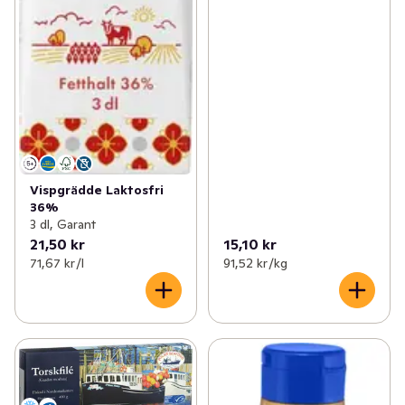
Vispgrädde Laktosfri
36%
3 dl, Garant
21,50 kr
15,10 kr
71,67 kr /l
91,52 kr /kg