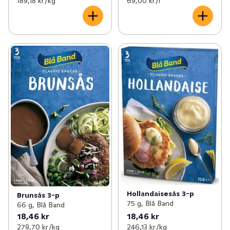
189,18 kr /kg
69,00 kr /l
Hollandaisesås 3-p
Brunsås 3-p
75 g, Blå Band
66 g, Blå Band
18,46 kr
18,46 kr
279,70 kr /kg
246,13 kr /kg