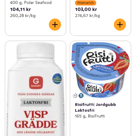
400 g, Polar Seafood
Prismatch
104,11 kr
103,00 kr
260,28 kr /kg
274,67 kr /kg
Risifrutti Jordgubb
Laktosfri
165 g, RisiFrutti