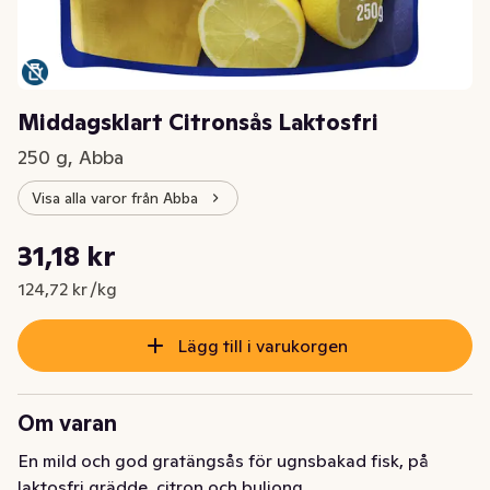
Middagsklart Citronsås Laktosfri
250 g, Abba
Visa alla varor från Abba
Styckpris: 124,72 kr /kg
31,18 kr
Nuvarande pris är: 31,18 kr
124,72 kr /kg
Lägg till i varukorgen
Om varan
En mild och god gratängsås för ugnsbakad fisk, på 
laktosfri grädde, citron och buljong.