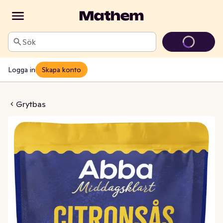
Sök
Logga in
Skapa konto
 Citronsås Laktosfri
Grytbas