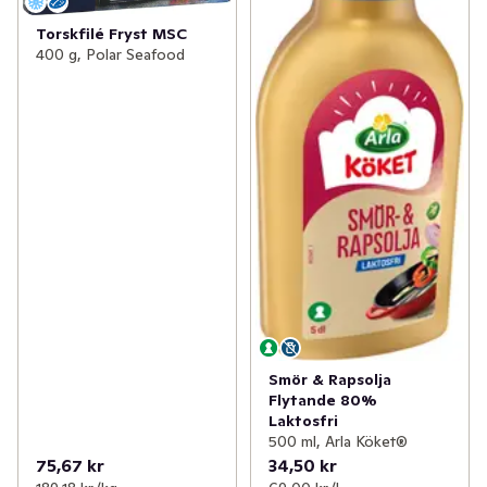
Torskfilé Fryst MSC
400 g, Polar Seafood
Smör & Rapsolja
Flytande 80%
Laktosfri
500 ml, Arla Köket®
75,67 kr
34,50 kr