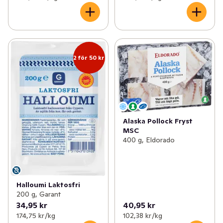
2 för 50 kr
Alaska Pollock Fryst
MSC
400 g, Eldorado
Halloumi Laktosfri
200 g, Garant
34,95 kr
40,95 kr
174,75 kr /kg
102,38 kr /kg