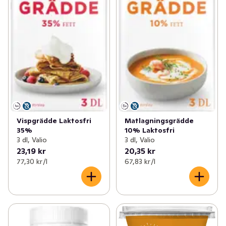
Vispgrädde Laktosfri
Matlagningsgrädde
35%
10% Laktosfri
3 dl, Valio
3 dl, Valio
23,19 kr
20,35 kr
77,30 kr /l
67,83 kr /l