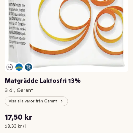
Matgrädde Laktosfri 13%
3 dl, Garant
Visa alla varor från Garant
Styckpris: 58,33 kr /l
17,50 kr
Nuvarande pris är: 17,50 kr
58,33 kr /l