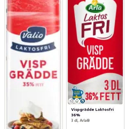
Vispgrädde Laktosfri
36%
3 dl, Arla®