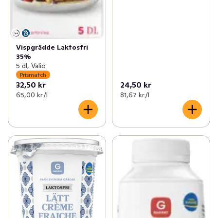
Vispgrädde Laktosfri
35%
5 dl, Valio
Prismatch
32,50 kr
24,50 kr
65,00 kr /l
81,67 kr /l