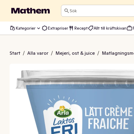
Sök
Kategorier
Extrapriser
Recept
Allt till kräftskivan
he Lätt Laktosfri 13%
Start
/
Alla varor
/
Mejeri, ost & juice
/
Matlagningsme