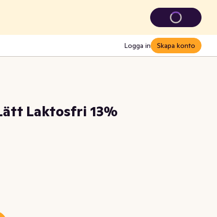
Logga in
Skapa konto
ätt Laktosfri 13%