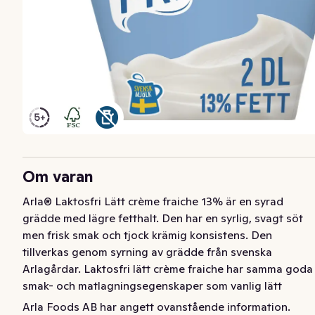
Om varan
Arla® Laktosfri Lätt crème fraiche 13% är en syrad 
grädde med lägre fetthalt. Den har en syrlig, svagt söt 
men frisk smak och tjock krämig konsistens. Den 
tillverkas genom syrning av grädde från svenska 
Arlagårdar. Laktosfri lätt crème fraiche har samma goda 
smak- och matlagningsegenskaper som vanlig lätt 
crème fraiche. Produkten är kokbar och ger en len och 
Arla Foods AB har angett ovanstående information.