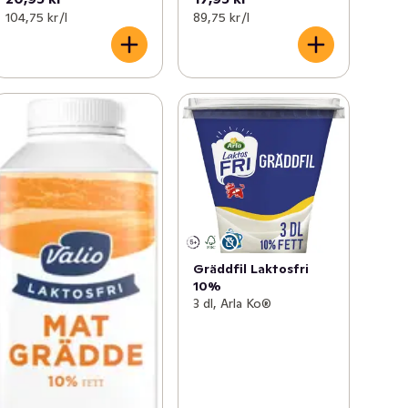
104,75 kr /l
89,75 kr /l
Gräddfil Laktosfri
10%
3 dl, Arla Ko®