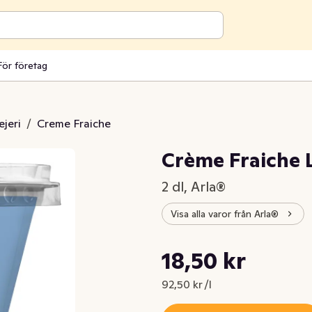
För företag
jeri
/
Creme Fraiche
Crème Fraiche L
2 dl, Arla®
Visa alla varor från Arla®
Styckpris: 92,50 kr /l
18,50 kr
Nuvarande pris är: 18,50 kr
92,50 kr /l