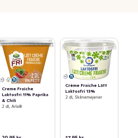
Crème Fraiche Lätt
Creme Fraiche
Laktosfri 13%
Laktosfri 11% Paprika
2 dl, Skånemejerier
& Chili
2 dl, Arla®
20,95 kr
17,95 kr