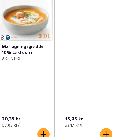
Matlagningsgrädde
10% Laktosfri
3 dl, Valio
20,35 kr
15,95 kr
67,83 kr /l
53,17 kr /l