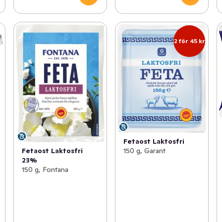
2 för 45 kr
Fetaost Laktosfri
Fetaost Laktosfri
150 g, Garant
23%
150 g, Fontana