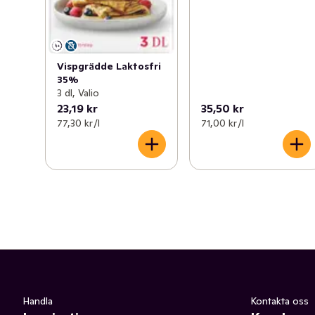
Vispgrädde Laktosfri
35%
3 dl, Valio
23,19 kr
35,50 kr
77,30 kr /l
71,00 kr /l
Handla
Kontakta oss