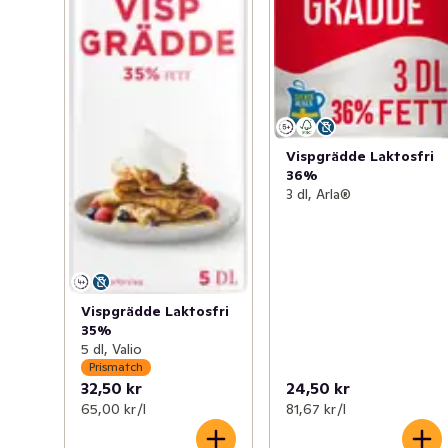
Vispgrädde Laktosfri
36%
3 dl, Arla®
Vispgrädde Laktosfri
35%
5 dl, Valio
Prismatch
32,50 kr
24,50 kr
65,00 kr /l
81,67 kr /l