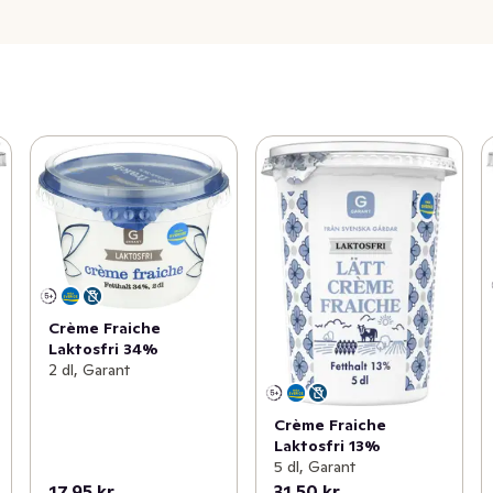
Crème Fraiche
Laktosfri 34%
2 dl, Garant
Crème Fraiche
Laktosfri 13%
5 dl, Garant
17,95 kr
31,50 kr