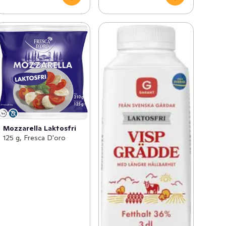
Mozzarella Laktosfri
125 g, Fresca D'oro