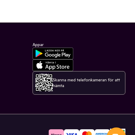
Appar
Skanna med telefonkameran för att
hämta