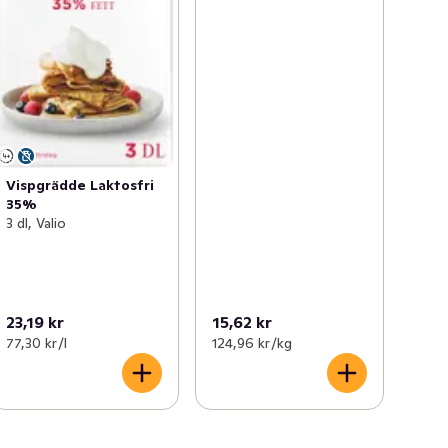
Vispgrädde Laktosfri
35%
3 dl, Valio
23,19 kr
15,62 kr
77,30 kr /l
124,96 kr /kg