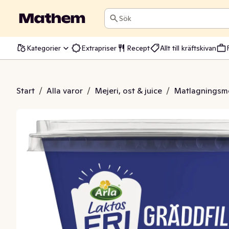
Sök
Kategorier
Extrapriser
Recept
Allt till kräftskivan
il Laktosfri 10%
Start
/
Alla varor
/
Mejeri, ost & juice
/
Matlagningsme