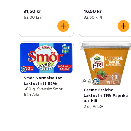
31,50 kr
16,50 kr
63,00 kr /l
82,50 kr /l
Smör Normalsaltat
Laktosfritt 82%
500 g, Svenskt Smör
Creme Fraiche
från Arla
Laktosfri 11% Paprika
& Chili
2 dl, Arla®