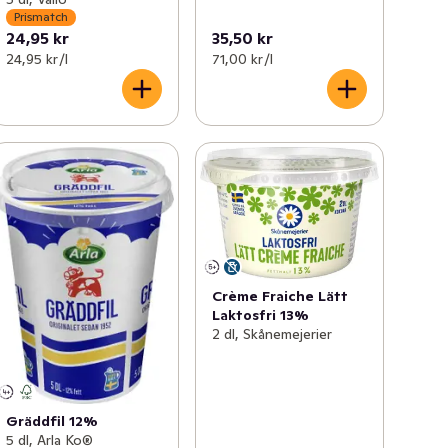
Prismatch
24,95 kr
35,50 kr
24,95 kr /l
71,00 kr /l
Crème Fraiche Lätt
Laktosfri 13%
2 dl, Skånemejerier
Gräddfil 12%
5 dl, Arla Ko®