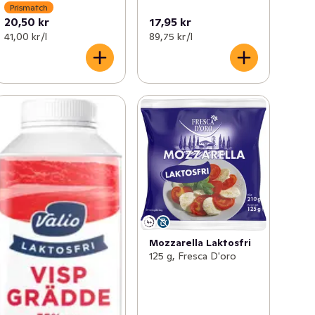
Prismatch
20,50 kr
17,95 kr
41,00 kr /l
89,75 kr /l
Mozzarella Laktosfri
125 g, Fresca D'oro