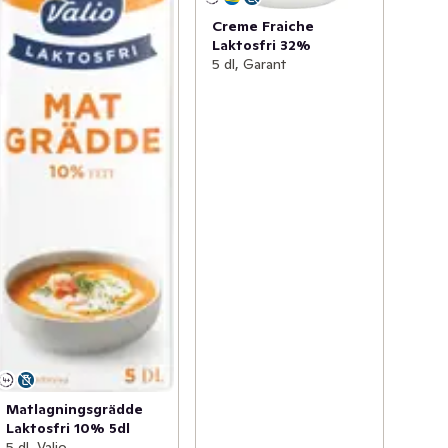
Creme Fraiche
Laktosfri 32%
5 dl, Garant
Matlagningsgrädde
Laktosfri 10% 5dl
5 dl, Valio