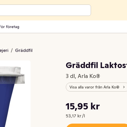
För företag
jeri
/
Gräddfil
Gräddfil Laktos
3 dl, Arla Ko®
Visa alla varor från Arla Ko®
Styckpris: 53,17 kr /l
15,95 kr
Nuvarande pris är: 15,95 kr
53,17 kr /l