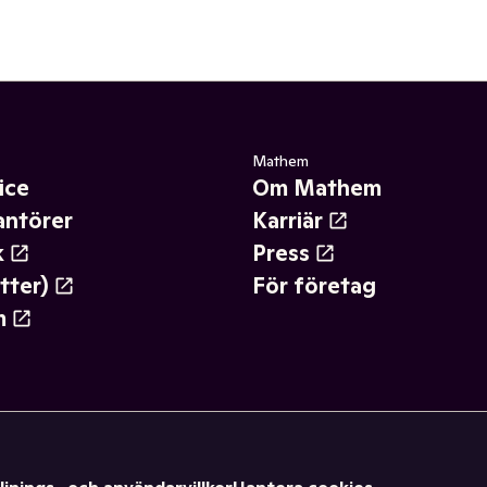
Mathem
ice
Om Mathem
antörer
Karriär
k
Press
tter)
För företag
m