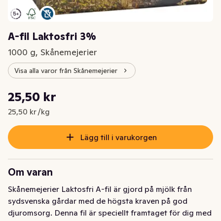
A-fil Laktosfri 3%
1000 g, Skånemejerier
Visa alla varor från Skånemejerier
Styckpris: 25,50 kr /kg
25,50 kr
Nuvarande pris är: 25,50 kr
25,50 kr /kg
Lägg till i varukorgen
Om varan
Skånemejerier Laktosfri A-fil är gjord på mjölk från 
sydsvenska gårdar med de högsta kraven på god 
djuromsorg. Denna fil är speciellt framtaget för dig med 