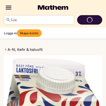
Sök
Logga in
Skapa konto
 Laktosfri 3%
A-fil, Kefir & hälsofil