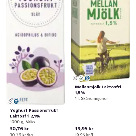
Mellanmjölk Laktosfri
1,5%
1 l, Skånemejerier
Yoghurt Passionsfrukt
Laktosfri 2,1%
1000 g, Valio
30,76 kr
19,95 kr
30,76 kr /kg
19,95 kr /l