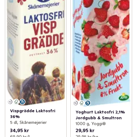
Vispgrädde Laktosfri
Yoghurt Laktosfri 2,1%
36%
Jordgubb & Smultron
5 dl, Skånemejerier
1000 g, Yoggi®
34,95 kr
29,95 kr
69,90 kr /l
29,95 kr /kg