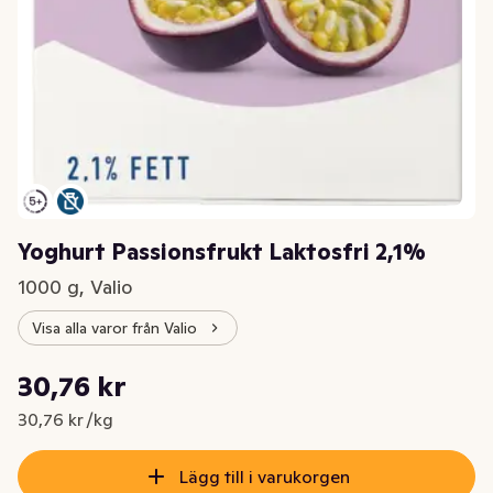
Yoghurt Passionsfrukt Laktosfri 2,1%
1000 g, Valio
Visa alla varor från Valio
Styckpris: 30,76 kr /kg
30,76 kr
Nuvarande pris är: 30,76 kr
30,76 kr /kg
Lägg till i varukorgen