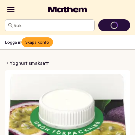
Sök
Logga in
Skapa konto
nsfrukt Laktosfri 2,1%
Yoghurt smaksatt