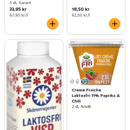
5 dl, Garant
33,95 kr
18,50 kr
67,90 kr /l
92,50 kr /l
Creme Fraiche
Laktosfri 11% Paprika &
Chili
2 dl, Arla®