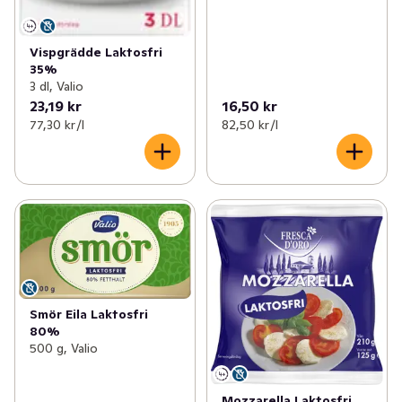
Vispgrädde Laktosfri
35%
3 dl, Valio
23,19 kr
16,50 kr
77,30 kr /l
82,50 kr /l
Smör Eila Laktosfri
80%
500 g, Valio
Mozzarella Laktosfri