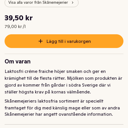
Visa alla varor från Skånemejerier
Styckpris: 79,00 kr /l
39,50 kr
Nuvarande pris är: 39,50 kr
79,00 kr /l
Lägg till i varukorgen
Om varan
Laktosfri créme fraiche höjer smaken och ger en 
krämighet till de flesta rätter. Mjölken som produkten är 
gjord av kommer från gårdar i södra Sverige där vi 
ställer högsta krav på kornas välmående.
Skånemejeriers laktosfria sortiment är speciellt 
framtaget för dig med känslig mage eller som av andra 
Skånemejerier har angett ovanstående information.
skäl väljer bort laktos. Laktosfri Crème Fraiche är en 
krämig och lätt syrad grädde som gör god mat ännu 