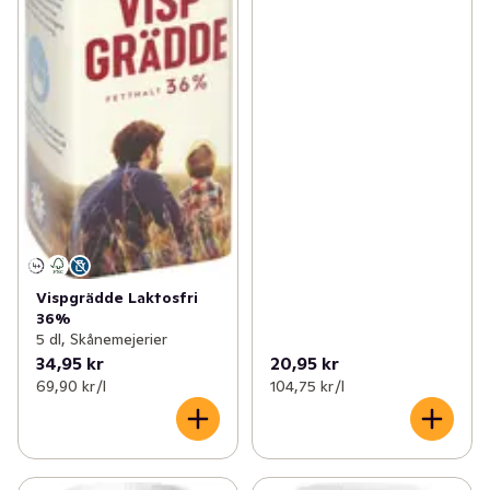
Vispgrädde Laktosfri
36%
5 dl, Skånemejerier
34,95 kr
20,95 kr
69,90 kr /l
104,75 kr /l