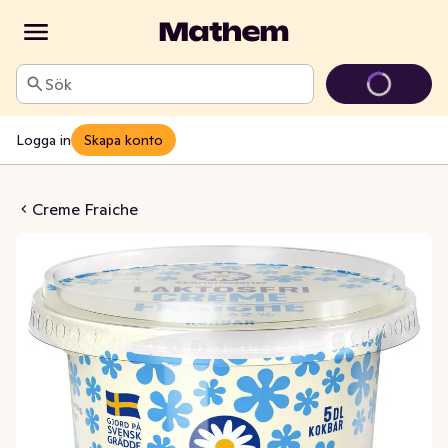
Sök
Logga in
Skapa konto
che Laktosfri 32%
Creme Fraiche