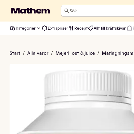
Sök
Kategorier
Extrapriser
Recept
Allt till kräftskivan
de Laktosfri 35%
Start
/
Alla varor
/
Mejeri, ost & juice
/
Matlagningsme