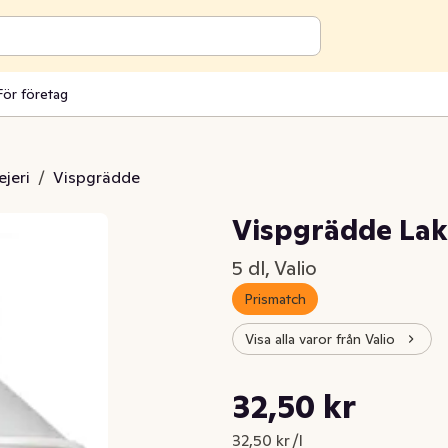
För företag
jeri
/
Vispgrädde
Vispgrädde Lak
5 dl, Valio
Prismatch
Visa alla varor från Valio
Styckpris: 32,50 kr /l
32,50 kr
Nuvarande pris är: 32,50 kr
32,50 kr /l