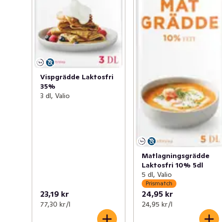
Vispgrädde Laktosfri
35%
3 dl, Valio
Matlagningsgrädde
Laktosfri 10% 5dl
5 dl, Valio
Prismatch
23,19 kr
24,95 kr
77,30 kr /l
24,95 kr /l