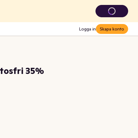
Logga in
Skapa konto
tosfri 35%