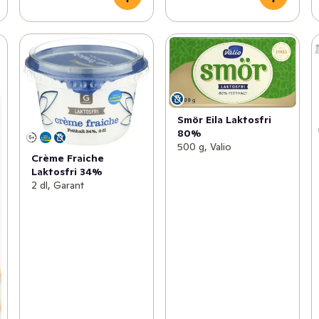
Smör Eila Laktosfri
80%
500 g, Valio
Crème Fraiche
Laktosfri 34%
2 dl, Garant