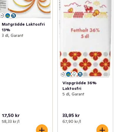
Matgrädde Laktosfri
13%
3 dl, Garant
Vispgrädde 36%
Laktosfri
5 dl, Garant
17,50 kr
33,95 kr
58,33 kr /l
67,90 kr /l