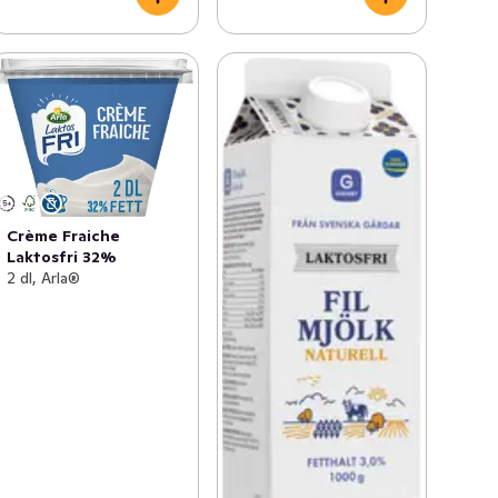
Crème Fraiche
Laktosfri 32%
2 dl, Arla®