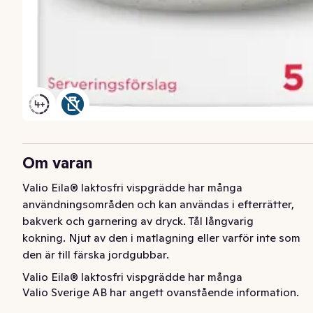
Om varan
Valio Eila® laktosfri vispgrädde har många 
användningsområden och kan användas i efterrätter, 
bakverk och garnering av dryck. Tål långvarig 
kokning. Njut av den i matlagning eller varför inte som 
den är till färska jordgubbar.
Valio Eila® laktosfri vispgrädde har många 
Valio Sverige AB har angett ovanstående information.
användningsområden och kan användas i efterrätter, 
bakverk och garnering av dryck. Tål långvarig 