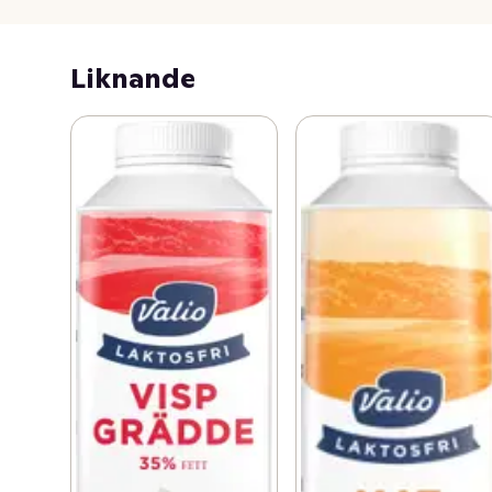
kokning. Njut av den i matlagning eller varför inte som 
den är till färska jordgubbar.
Liknande