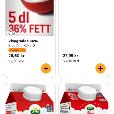
Vispgrädde 36%
5 dl, Arla Köket®
Prismatch
28,60 kr
27,95 kr
57,20 kr /l
55,90 kr /l