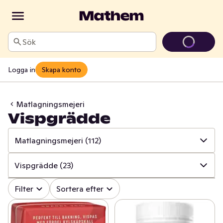
Sök
Logga in
Skapa konto
Matlagningsmejeri
Vispgrädde
Matlagningsmejeri
(112)
✓
Alla
(1364)
Vispgrädde
(23)
✓
Ost
(415)
✓
Alla
(112)
Filter
Sortera efter
✓
Mjölk
(100)
✓
Creme Fraiche
(38)