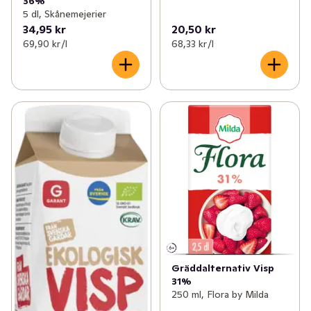
36%
5 dl, Skånemejerier
34,95 kr
20,50 kr
69,90 kr /l
68,33 kr /l
Gräddalternativ Visp
31%
250 ml, Flora by Milda