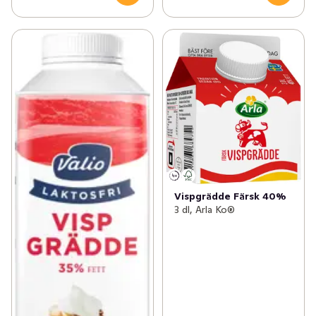
Vispgrädde Färsk 40%
3 dl, Arla Ko®