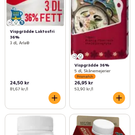
Vispgrädde Laktosfri
36%
3 dl, Arla®
Vispgrädde 36%
5 dl, Skånemejerier
Prismatch
24,50 kr
26,95 kr
81,67 kr /l
53,90 kr /l