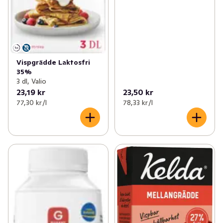
Vispgrädde Laktosfri
35%
3 dl, Valio
23,19 kr
23,50 kr
77,30 kr /l
78,33 kr /l