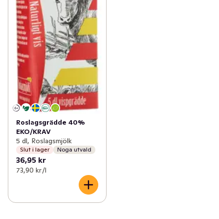
Roslagsgrädde 40%
EKO/KRAV
5 dl, Roslagsmjölk
Slut i lager
Noga utvald
36,95 kr
73,90 kr /l