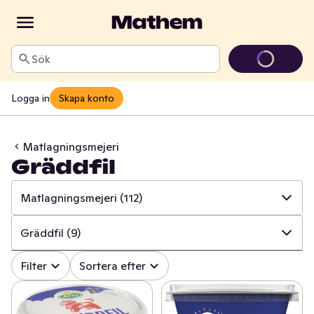
Sök
Logga in
Skapa konto
Matlagningsmejeri
Gräddfil
Matlagningsmejeri
(112)
✓
Alla
(1364)
Gräddfil
(9)
✓
Ost
(415)
✓
Alla
(112)
Filter
Sortera efter
✓
Mjölk
(100)
✓
Creme Fraiche
(38)