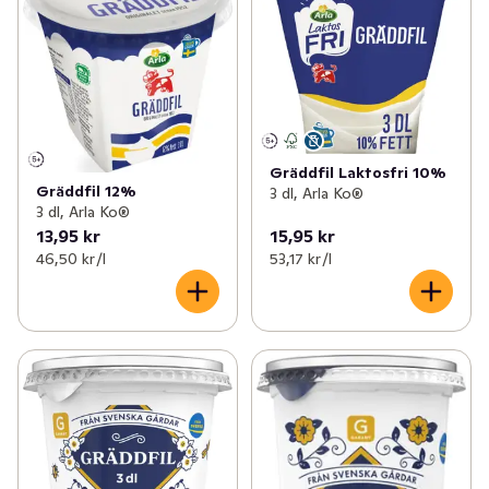
✓
Matlagningsmejeri
(112)
✓
Vispgrädde
(23)
✓
Filmjölk & Yoghurt
(249)
✓
Matlagningsgrädde
(17)
✓
Smör & margarin
(69)
✓
Spraygrädde
(1)
✓
Juice & fruktdryck
(193)
✓
Kaffegrädde
(2)
Gräddfil Laktosfri 10%
Gräddfil 12%
3 dl, Arla Ko®
✓
Ägg & jäst
(22)
✓
Matlagningsyoghurt
(22)
3 dl, Arla Ko®
13,95 kr
15,95 kr
✓
Växtbaserat
(93)
46,50 kr /l
53,17 kr /l
✓
Gräddfil
(9)
✓
Cottage cheese, kvarg & skyr
(81)
✓
Mellanmål & desserter
(98)