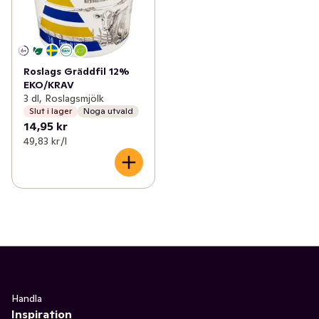
Roslags Gräddfil 12%
EKO/KRAV
3 dl, Roslagsmjölk
Slut i lager
Noga utvald
14,95 kr
49,83 kr /l
Handla
Inspiration